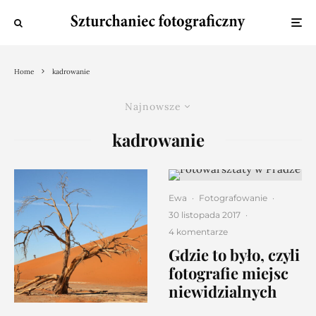
Home
kadrowanie
Najnowsze
kadrowanie
Ewa
·
Fotografowanie
·
30 listopada 2017
·
4 komentarze
Gdzie to było, czyli
fotografie miejsc
niewidzialnych