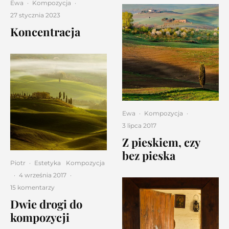
Ewa
·
Kompozycja
·
27 stycznia 2023
Koncentracja
Ewa
·
Kompozycja
·
3 lipca 2017
Z pieskiem, czy
bez pieska
Piotr
·
Estetyka
Kompozycja
·
4 września 2017
·
15 komentarzy
Dwie drogi do
kompozycji