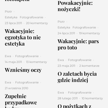
Powakacyjnie:
nożyczki!
Piotr
·
Estetyka
Fotografowanie
·
Piotr
·
23 lipca 2011
·
20 komentarzy
Estetyka
Fotografowanie
·
Wakacyjnie:
24 lipca 2011
·
19 komentarzy
egzotyka to nie
Wakacyjnie: pars
estetyka
pro toto
Ewa
·
Fotografowanie
·
Ewa
·
Fotografowanie
·
14 maja 2011
·
13 komentarzy
23 maja 2011
·
2 komentarze
Wznieśmy oczy
O zaletach bycia
gdzie indziej
Ewa
·
Fotografowanie
·
21 września 2010
Ewa
·
Fotografowanie
·
Zupełnie
28 lutego 2011
·
10 komentarzy
przypadkowe
O pożytkach z