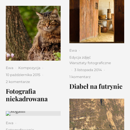
Ewa
·
Edycja zdjęć
Warsztaty fotograficzne
Ewa
·
Kompozycja
·
·
3 listopada 2014
·
10 października 2015
·
1 komentarz
2 komentarze
Diabeł na futrynie
Fotografia
niekadrowana
Ewa
·
Fotografowanie