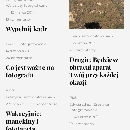
Warsztaty fotograficzne
·
12 marca 2014
·
13 komentarzy
Wypełnij kadr
Ewa
·
Fotografowanie
·
5 kwietnia 2013
·
Ewa
·
Fotografowanie
·
20 komentarzy
14 sierpnia 2011
·
Drugie: Będziesz
24 komentarze
obracał aparat
Co jest ważne na
Twój przy każdej
fotografii
okazji
Piotr
·
Estetyka
Fotografowanie
·
Piotr
·
27 lipca 2011
·
23 komentarze
Edycja zdjęć
Estetyka
Fotografowanie
Wakacyjnie:
·
4 sierpnia 2011
·
manekiny i
19 komentarzy
fototapeta