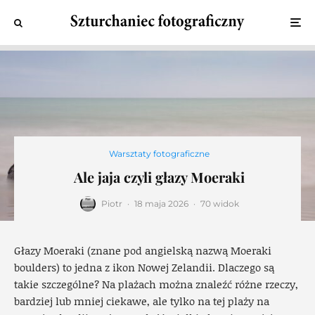
Warsztaty fotograficzne
Ale jaja czyli głazy Moeraki
Piotr
·
18 maja 2026
·
70 widok
Głazy Moeraki (znane pod angielską nazwą Moeraki
boulders) to jedna z ikon Nowej Zelandii. Dlaczego są
takie szczególne? Na plażach można znaleźć różne rzeczy,
bardziej lub mniej ciekawe, ale tylko na tej plaży na