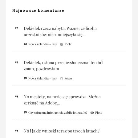
Najnowsze komentarze
Dekielek rzecz nabyta. Ważne, że liczba
uczestników nie zmniejszyła się...
Nowa Zelandia – lasy
Piotr
Dekielek, osłona przeciwsłoneczna, ten ból
znam, pozdrawiam
Nowa Zelandia – lasy
Sewo
No niestety, na razie się sprawdza. Można
zerknąć na Adobe...
Czy sztuczna inteligencja zabije fotografię?
Piotr
No i jakie wnioski teraz po trzech latach?