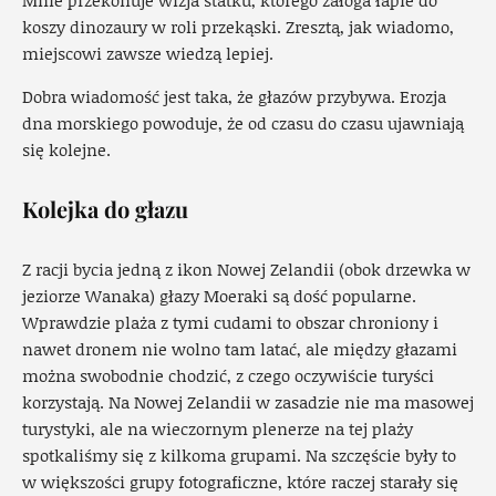
Mnie przekonuje wizja statku, którego załoga łapie do
koszy dinozaury w roli przekąski. Zresztą, jak wiadomo,
miejscowi zawsze wiedzą lepiej.
Dobra wiadomość jest taka, że głazów przybywa. Erozja
dna morskiego powoduje, że od czasu do czasu ujawniają
się kolejne.
Kolejka do głazu
Z racji bycia jedną z ikon Nowej Zelandii (obok drzewka w
jeziorze Wanaka) głazy Moeraki są dość popularne.
Wprawdzie plaża z tymi cudami to obszar chroniony i
nawet dronem nie wolno tam latać, ale między głazami
można swobodnie chodzić, z czego oczywiście turyści
korzystają. Na Nowej Zelandii w zasadzie nie ma masowej
turystyki, ale na wieczornym plenerze na tej plaży
spotkaliśmy się z kilkoma grupami. Na szczęście były to
w większości grupy fotograficzne, które raczej starały się