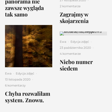
panorama nie
27 listopada 2020
·
zawsze wygląda
2 komentarze
Zagrajmy w
tak samo
skojarzenia
Ewa
·
Edycja zdjęć
·
23 października 2020
·
4 komentarze
Niebo numer
siedem
Ewa
·
Edycja zdjęć
·
13 listopada 2020
·
6 komentarzy
Chyba rozwaliłam
system. Znowu.