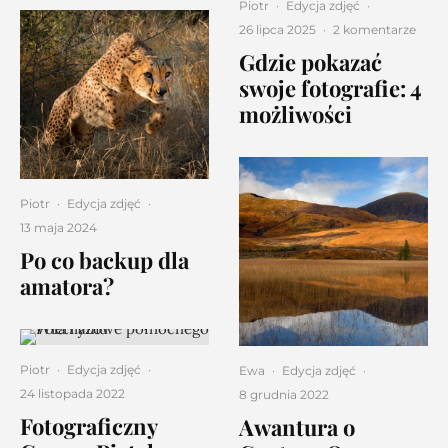
Piotr
·
Edycja zdjęć
·
26 lipca 2025
·
2 komentarze
Gdzie pokazać
swoje fotografie: 4
możliwości
Piotr
·
Edycja zdjęć
·
13 maja 2024
Po co backup dla
amatora?
Piotr
·
Edycja zdjęć
·
Ewa
·
Edycja zdjęć
·
24 listopada 2022
8 grudnia 2022
Fotograficzny
Awantura o