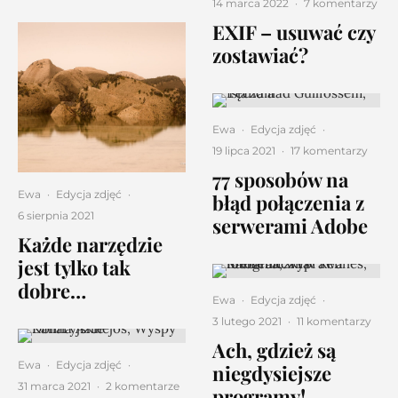
14 marca 2022
·
7 komentarzy
EXIF – usuwać czy
zostawiać?
Ewa
·
Edycja zdjęć
·
19 lipca 2021
·
17 komentarzy
77 sposobów na
Ewa
·
Edycja zdjęć
·
błąd połączenia z
6 sierpnia 2021
serwerami Adobe
Każde narzędzie
jest tylko tak
dobre…
Ewa
·
Edycja zdjęć
·
3 lutego 2021
·
11 komentarzy
Ach, gdzież są
Ewa
·
Edycja zdjęć
·
niegdysiejsze
31 marca 2021
·
2 komentarze
programy!