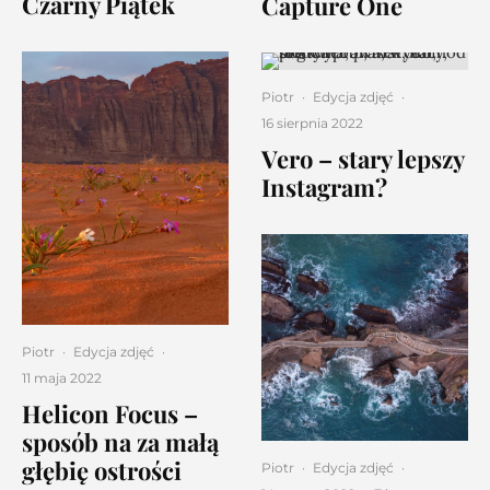
Czarny Piątek
Capture One
Piotr
·
Edycja zdjęć
·
16 sierpnia 2022
Vero – stary lepszy
Instagram?
Piotr
·
Edycja zdjęć
·
11 maja 2022
Helicon Focus –
sposób na za małą
głębię ostrości
Piotr
·
Edycja zdjęć
·