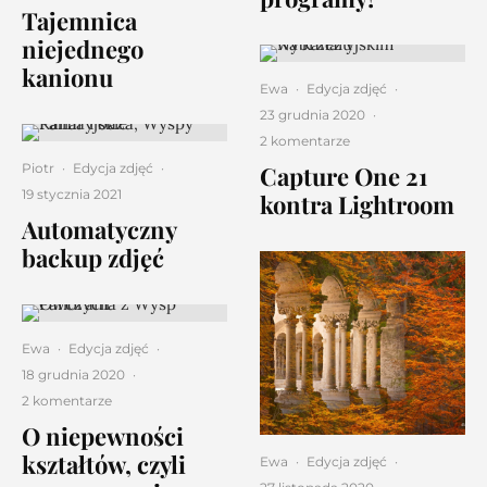
Tajemnica
niejednego
kanionu
Ewa
·
Edycja zdjęć
·
23 grudnia 2020
·
2 komentarze
Capture One 21
Piotr
·
Edycja zdjęć
·
19 stycznia 2021
kontra Lightroom
Automatyczny
backup zdjęć
Ewa
·
Edycja zdjęć
·
18 grudnia 2020
·
2 komentarze
O niepewności
kształtów, czyli
Ewa
·
Edycja zdjęć
·