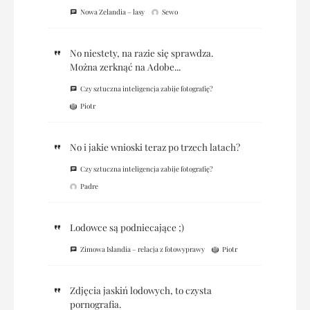
Nowa Zelandia – lasy
Sewo
No niestety, na razie się sprawdza.
Można zerknąć na Adobe...
Czy sztuczna inteligencja zabije fotografię?
Piotr
No i jakie wnioski teraz po trzech latach?
Czy sztuczna inteligencja zabije fotografię?
Padre
Lodowce są podniecające ;)
Zimowa Islandia – relacja z fotowyprawy
Piotr
Zdjęcia jaskiń lodowych, to czysta
pornografia.