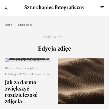
Home
Edycja zdjęć
Najnowsze
Edycja zdjęć
Piotr
·
Edycja zdjęć
·
13 lutego 2026
·
2 komentarze
Jak za darmo
zwiększyć
rozdzielczość
zdjęcia