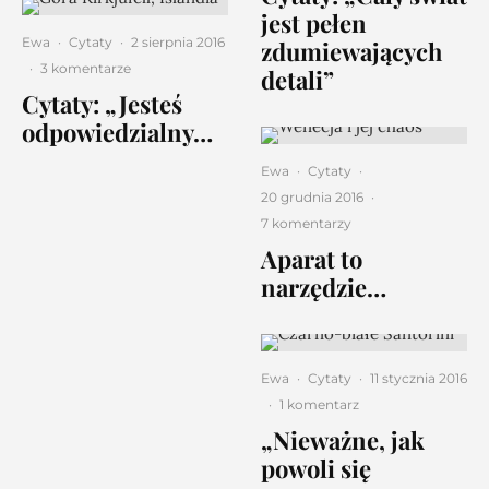
jest pełen
Ewa
·
Cytaty
·
2 sierpnia 2016
zdumiewających
·
3 komentarze
detali”
Cytaty: „Jesteś
odpowiedzialny…
Ewa
·
Cytaty
·
20 grudnia 2016
·
7 komentarzy
Aparat to
narzędzie…
Ewa
·
Cytaty
·
11 stycznia 2016
·
1 komentarz
„Nieważne, jak
powoli się