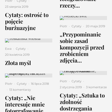
Piotr
·
Cytaty
·
rzeczy…
23 sierpnia 2019
Cytaty: ostrość to
pojęcie
burżuazyjne
Piotr
·
Cytaty
·
20 maja 2019
„Przypominanie
sobie zasad
kompozycji przed
Ewa
·
Cytaty
·
zrobieniem
20 kwietnia 2019
zdjęcia…
Złota myśl
Piotr
·
Cytaty
·
Piotr
·
Cytaty
·
16 lipca 2018
2 stycznia 2019
·
3 komentarze
·
13 komentarzy
Cytaty: „Sztuka to
Cytaty: „Nie
zdolność
interesuje mnie
dostrzegania
fotografowanie