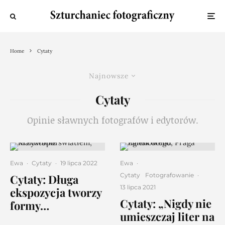
Home
Cytaty
Najnowsze
Cytaty
Opinie sławnych fotografów i edytorów.
Ewa
·
Cytaty
·
19 lipca 2022
Ewa
·
Cytaty
Fotografowanie
·
Cytaty: Długa
13 lipca 2021
ekspozycja tworzy
Cytaty: „Nigdy nie
formy…
umieszczaj liter na