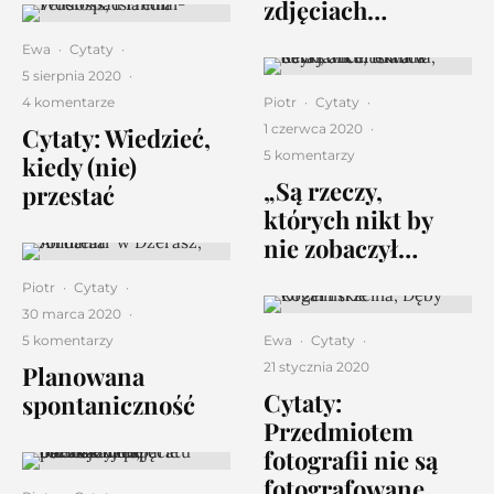
zdjęciach…
Ewa
·
Cytaty
·
5 sierpnia 2020
·
4 komentarze
Piotr
·
Cytaty
·
1 czerwca 2020
·
Cytaty: Wiedzieć,
5 komentarzy
kiedy (nie)
„Są rzeczy,
przestać
których nikt by
nie zobaczył…
Piotr
·
Cytaty
·
30 marca 2020
·
5 komentarzy
Ewa
·
Cytaty
·
21 stycznia 2020
Planowana
Cytaty:
spontaniczność
Przedmiotem
fotografii nie są
fotografowane