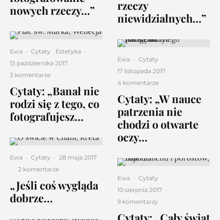
rzeczy
nowych rzeczy…”
niewidzialnych…”
Ewa
·
Cytaty
Estetyka
·
Ewa
·
Cytaty
·
13 października 2017
·
17 listopada 2017
·
3 komentarze
4 komentarze
Cytaty: „Banał nie
Cytaty: „W nauce
rodzi się z tego, co
patrzenia nie
fotografujesz…
chodzi o otwarte
oczy…
Ewa
·
Cytaty
·
28 maja 2017
·
2 komentarze
Ewa
·
Cytaty
·
„Jeśli coś wygląda
10 sierpnia 2017
·
dobrze…
9 komentarzy
Cytaty: „Cały świat