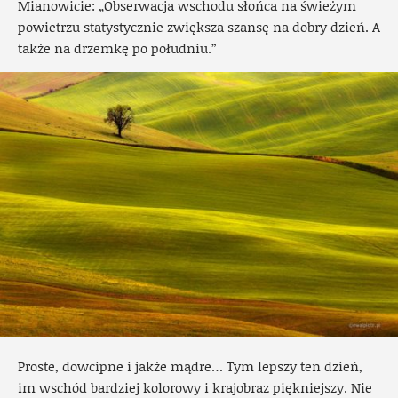
Mianowicie: „Obserwacja wschodu słońca na świeżym
powietrzu statystycznie zwiększa szansę na dobry dzień. A
także na drzemkę po południu.”
Proste, dowcipne i jakże mądre… Tym lepszy ten dzień,
im wschód bardziej kolorowy i krajobraz piękniejszy. Nie