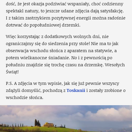
dość, że jest okazja podziwiać wspaniały, choć codzienny
spektakl natury, to jeszcze udane zdjęcia dają satysfakcję.
I z takim zastrzykiem pozytywnej energii można radośnie
dotrwać do popołudniowej drzemki.
Więc korzystając z dodatkowych wolnych dni, nie
ograniczajmy się do siedzenia przy stole! Nie ma to jak
obserwacja wschodu słońca z aparatem na statywie, a
potem wielkanocne śniadanie. No i z pewnością po
południu znajdzie się trochę czasu na drzemkę. Wesołych
Świąt!
P.S. A zdjęcia w tym wpisie, jak się już pewnie wszyscy
zdążyli domyślić, pochodzą z
Toskanii
i zostały zrobione o
wschodzie słońca.