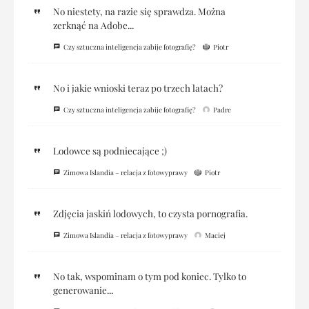
No niestety, na razie się sprawdza. Można
zerknąć na Adobe...
Czy sztuczna inteligencja zabije fotografię?
Piotr
No i jakie wnioski teraz po trzech latach?
Czy sztuczna inteligencja zabije fotografię?
Padre
Lodowce są podniecające ;)
Zimowa Islandia – relacja z fotowyprawy
Piotr
Zdjęcia jaskiń lodowych, to czysta pornografia.
Zimowa Islandia – relacja z fotowyprawy
Maciej
No tak, wspominam o tym pod koniec. Tylko to
generowanie...