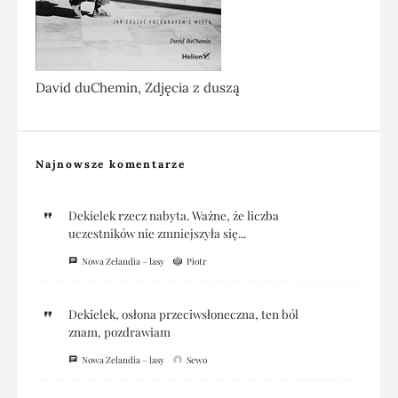
David duChemin, Zdjęcia z duszą
Najnowsze komentarze
Dekielek rzecz nabyta. Ważne, że liczba
uczestników nie zmniejszyła się...
Nowa Zelandia – lasy
Piotr
Dekielek, osłona przeciwsłoneczna, ten ból
znam, pozdrawiam
Nowa Zelandia – lasy
Sewo