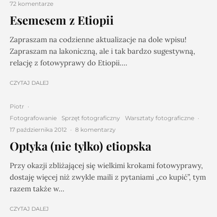
72 komentarze
Esemesem z Etiopii
Zapraszam na codzienne aktualizacje na dole wpisu!
Zapraszam na lakoniczną, ale i tak bardzo sugestywną,
relację z fotowyprawy do Etiopii....
CZYTAJ DALEJ
Piotr
·
Fotografowanie
Sprzęt fotograficzny
Warsztaty fotograficzne
·
17 października 2012
·
8 komentarzy
Optyka (nie tylko) etiopska
Przy okazji zbliżającej się wielkimi krokami fotowyprawy,
dostaję więcej niż zwykle maili z pytaniami „co kupić”, tym
razem także w...
CZYTAJ DALEJ