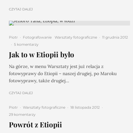
CZYTAJ DALEJ
Piotr
·
Fotografowanie
Warsztaty fotograficzne
·
11 grudnia 2012
·
5 komentarzy
Jak to w Etiopii było
Na górze, w menu Warsztaty jest już relacja z
fotowyprawy do Etiopii – naszej drugiej, po Maroku
fotowyprawy, także drugiej...
CZYTAJ DALEJ
Piotr
·
Warsztaty fotograficzne
·
18 listopada 2012
·
29 komentarzy
Powrót z Etiopii