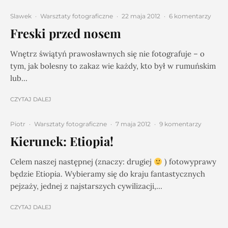
Slawek
·
Warsztaty fotograficzne
·
22 maja 2012
·
6 komentarzy
Freski przed nosem
Wnętrz świątyń prawosławnych się nie fotografuje – o
tym, jak bolesny to zakaz wie każdy, kto był w rumuńskim
lub...
CZYTAJ DALEJ
Piotr
·
Warsztaty fotograficzne
·
7 maja 2012
·
9 komentarzy
Kierunek: Etiopia!
Celem naszej następnej (znaczy: drugiej
) fotowyprawy
będzie Etiopia. Wybieramy się do kraju fantastycznych
pejzaży, jednej z najstarszych cywilizacji,...
CZYTAJ DALEJ