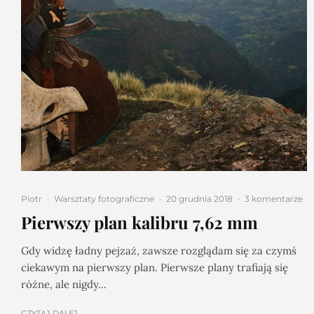
Piotr
·
Warsztaty fotograficzne
·
20 grudnia 2018
·
3 komentarze
Pierwszy plan kalibru 7,62 mm
Gdy widzę ładny pejzaż, zawsze rozglądam się za czymś
ciekawym na pierwszy plan. Pierwsze plany trafiają się
różne, ale nigdy...
CZYTAJ DALEJ