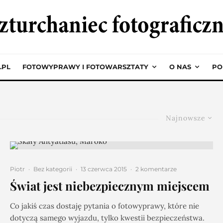
.PL
FOTOWYPRAWY I FOTOWARSZTATY
O NAS
PO
Najnowsze
Piotr
·
Bez kategorii
·
13 czerwca 2015
·
2 komentarze
Świat jest niebezpiecznym miejscem
Co jakiś czas dostaję pytania o fotowyprawy, które nie
dotyczą samego wyjazdu, tylko kwestii bezpieczeństwa.