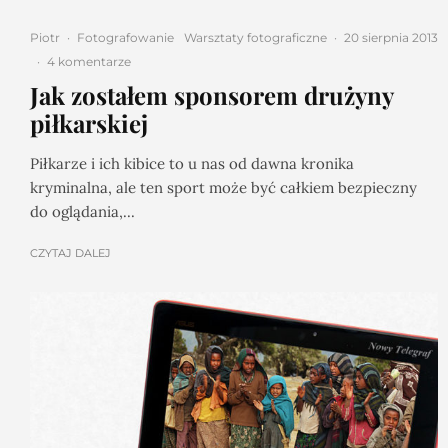
Piotr
·
Fotografowanie
Warsztaty fotograficzne
·
20 sierpnia 2013
·
4 komentarze
Jak zostałem sponsorem drużyny
piłkarskiej
Piłkarze i ich kibice to u nas od dawna kronika
kryminalna, ale ten sport może być całkiem bezpieczny
do oglądania,...
CZYTAJ DALEJ