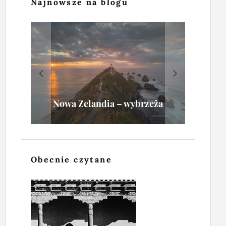
Najnowsze na blogu
Głębia ostrości w fotografii
Namibia: fotografowanie z
krajobrazowej, albo
Dronem nad Nową Zelandią
Nowa Zelandia – wybrzeża
spotkanie z wydmą
awionetki
Obecnie czytane