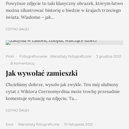
Powyższe zdjęcie to taki klasyczny obrazek, którym łatwo
można zilustrować historię o biedzie w krajach trzeciego
świata. Wiadomo – jak...
CZYTAJ DALEJ
Piotr
·
Fotografowanie
Warsztaty fotograficzne
·
3 grudnia 2012
·
8 komentarzy
Jak wywołać zamieszki
Chcieliśmy dobrze, wyszło jak zwykle. Ten mój ulubiony
cytat z Wiktora Czernomyrdina może trochę przesadnie
komentuje sytuację na zdjęciu. Ta...
CZYTAJ DALEJ
Ewa
·
Warsztaty fotograficzne
·
10 listopada 2012
·