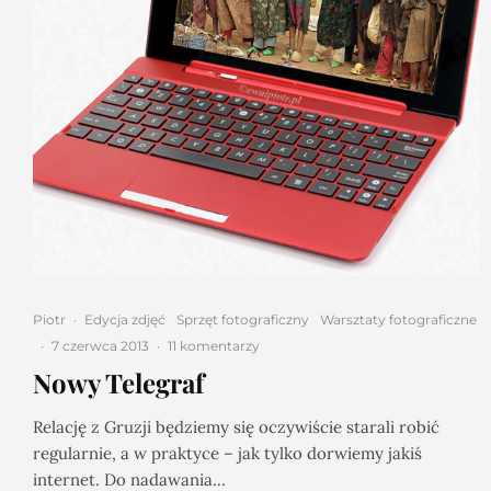
Piotr
·
Edycja zdjęć
Sprzęt fotograficzny
Warsztaty fotograficzne
·
7 czerwca 2013
·
11 komentarzy
Nowy Telegraf
Relację z Gruzji będziemy się oczywiście starali robić
regularnie, a w praktyce – jak tylko dorwiemy jakiś
internet. Do nadawania...