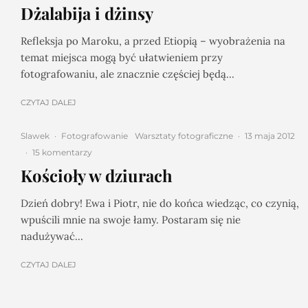
Dżalabija i dżinsy
Refleksja po Maroku, a przed Etiopią – wyobrażenia na
temat miejsca mogą być ułatwieniem przy
fotografowaniu, ale znacznie częściej będą...
CZYTAJ DALEJ
Slawek
·
Fotografowanie
Warsztaty fotograficzne
·
13 maja 2012
·
15 komentarzy
Kościoły w dziurach
Dzień dobry! Ewa i Piotr, nie do końca wiedząc, co czynią,
wpuścili mnie na swoje łamy. Postaram się nie
nadużywać...
CZYTAJ DALEJ