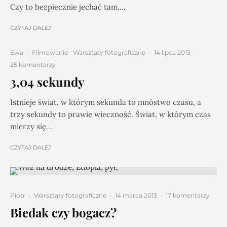
Czy to bezpiecznie jechać tam,...
CZYTAJ DALEJ
Ewa
·
Filmowanie
Warsztaty fotograficzne
·
14 lipca 2013
·
25 komentarzy
3,04 sekundy
Istnieje świat, w którym sekunda to mnóstwo czasu, a
trzy sekundy to prawie wieczność. Świat, w którym czas
mierzy się...
CZYTAJ DALEJ
Piotr
·
Warsztaty fotograficzne
·
14 marca 2013
·
17 komentarzy
Biedak czy bogacz?