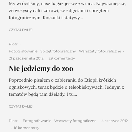
My wróciliśmy, nasz bagaż jeszcze wraca. Najważniejsze,
że wszyscy cali i zdrowi, ze zdjęciami i sprzętem
fotograficznym. Koszulki i statywy...
CZYTAJ DALEJ
Piotr
·
Fotografowanie
Sprzęt fotograficzny
Warsztaty fotograficzne
·
21 października 2012
·
29 komentarzy
Nie jedziemy do zoo
Poprzednio pisałem o zabieraniu do Etiopii krótkich
ogniskowych, teraz będzie o teleobiektywach. Jednym z
tematów będą tam dżelady. I tu...
CZYTAJ DALEJ
Piotr
·
Fotografowanie
Warsztaty fotograficzne
·
4 czerwca 2012
·
16 komentarzy