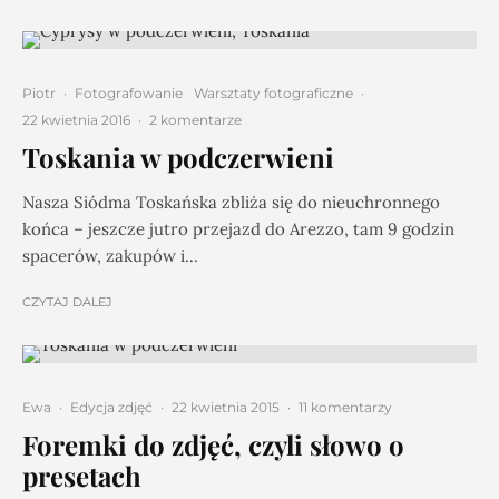
Piotr
·
Fotografowanie
Warsztaty fotograficzne
·
22 kwietnia 2016
·
2 komentarze
Toskania w podczerwieni
Nasza Siódma Toskańska zbliża się do nieuchronnego
końca – jeszcze jutro przejazd do Arezzo, tam 9 godzin
spacerów, zakupów i...
CZYTAJ DALEJ
Ewa
·
Edycja zdjęć
·
22 kwietnia 2015
·
11 komentarzy
Foremki do zdjęć, czyli słowo o
presetach