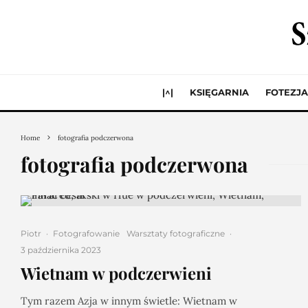
|^|
KSIĘGARNIA
FOTEZJA
Home
fotografia podczerwona
fotografia podczerwona
Piotr
·
Fotografowanie
Warsztaty fotograficzne
·
3 października 2023
Wietnam w podczerwieni
Tym razem Azja w innym świetle: Wietnam w