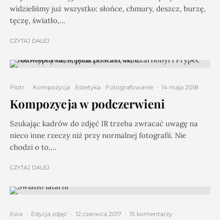
widzieliśmy już wszystko: słońce, chmury, deszcz, burzę,
tęczę, światło,...
CZYTAJ DALEJ
Piotr
·
Kompozycja
Estetyka
Fotografowanie
·
14 maja 2018
Kompozycja w podczerwieni
Szukając kadrów do zdjęć IR trzeba zwracać uwagę na
nieco inne rzeczy niż przy normalnej fotografii. Nie
chodzi o to,...
CZYTAJ DALEJ
Ewa
·
Edycja zdjęć
·
12 czerwca 2017
·
15 komentarzy