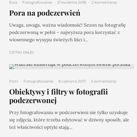
Ewa
·
Fotografowanie
·
21 kwietnia 2018
·
2 komentarze
Pora na podczerwień
Uwaga, uwaga, ważna wiadomość! Sezon na fotografię
podczerwoną w pełni – najwyższa pora korzystać z
wiosennego wysypu świeżych liści i...
CZYTAJ DALEJ
Piotr
·
Fotografowanie
·
8 czerwca 2017
·
5 komentarzy
Obiektywy i filtry w fotografii
podczerwonej
Przy fotografowaniu w podczerwieni nie tylko uzyskuje
się zdjęcia, które trzeba edytować w dziwny sposób, ale
też właściwości optyki stają...