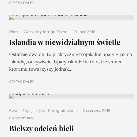
CZYTAJ DALEJ
Piotr
·
Warsztaty fotograficzne
·
29 lipca 2016
Islandia w niewidzialnym świetle
Ostatnie dwa dni to praktycznie tropikalne upały – jak na
Islandię, oczywiście. Upały islandzkie to ostre słońce,
któremu towarzyszy jednak...
CZYTAJ DALEJ
Ewa
·
Edycja zdjęć
Fotografowanie
·
2 czerwca 2015
·
6 komentarzy
Bielszy odcień bieli