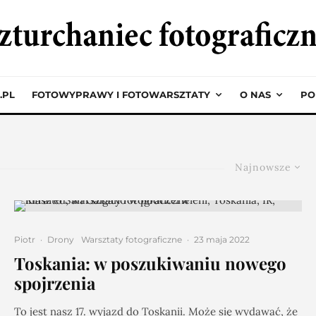
.PL
FOTOWYPRAWY I FOTOWARSZTATY
O NAS
PO
Najnowsze
Piotr
·
Drony
Warsztaty fotograficzne
·
23 maja 2022
Toskania: w poszukiwaniu nowego
spojrzenia
To jest nasz 17. wyjazd do Toskanii. Może się wydawać, że