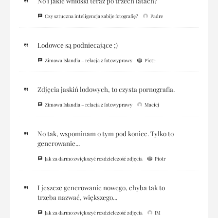
No i jakie wnioski teraz po trzech latach?
Czy sztuczna inteligencja zabije fotografię?
Padre
Lodowce są podniecające ;)
Zimowa Islandia – relacja z fotowyprawy
Piotr
Zdjęcia jaskiń lodowych, to czysta pornografia.
Zimowa Islandia – relacja z fotowyprawy
Maciej
No tak, wspominam o tym pod koniec. Tylko to
generowanie...
Jak za darmo zwiększyć rozdzielczość zdjęcia
Piotr
I jeszcze generowanie nowego, chyba tak to
trzeba nazwać, większego...
Jak za darmo zwiększyć rozdzielczość zdjęcia
IM