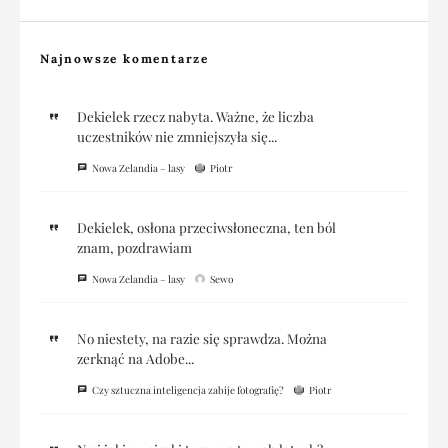
Najnowsze komentarze
Dekielek rzecz nabyta. Ważne, że liczba
uczestników nie zmniejszyła się...
Nowa Zelandia – lasy
Piotr
Dekielek, osłona przeciwsłoneczna, ten ból
znam, pozdrawiam
Nowa Zelandia – lasy
Sewo
No niestety, na razie się sprawdza. Można
zerknąć na Adobe...
Czy sztuczna inteligencja zabije fotografię?
Piotr