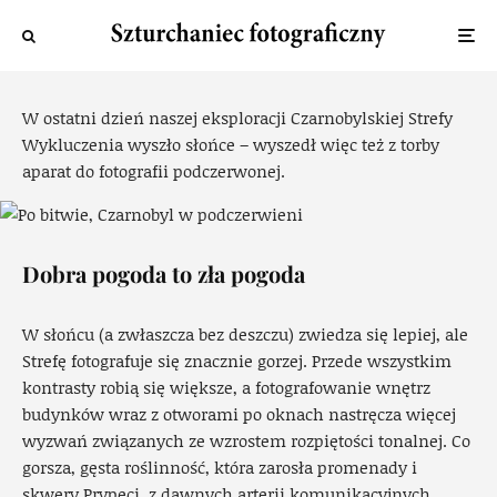
Czarnobyl: Strefa w podczerwieni
Piotr
·
3 maja 2019
·
11 widok
W ostatni dzień naszej eksploracji Czarnobylskiej Strefy
Wykluczenia wyszło słońce – wyszedł więc też z torby
aparat do fotografii podczerwonej.
Dobra pogoda to zła pogoda
W słońcu (a zwłaszcza bez deszczu) zwiedza się lepiej, ale
Strefę fotografuje się znacznie gorzej. Przede wszystkim
kontrasty robią się większe, a fotografowanie wnętrz
budynków wraz z otworami po oknach nastręcza więcej
wyzwań związanych ze wzrostem rozpiętości tonalnej. Co
gorsza, gęsta roślinność, która zarosła promenady i
skwery Prypeci, z dawnych arterii komunikacyjnych