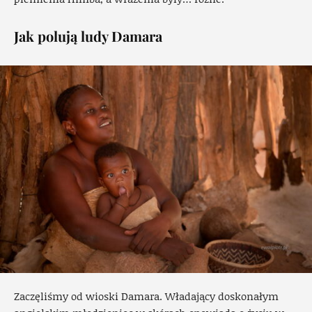
Jak polują ludy Damara
Zaczęliśmy od wioski Damara. Władający doskonałym