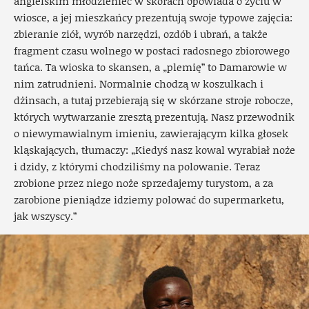
angielskim młodzieniec w skórach opowiada o życiu w
wiosce, a jej mieszkańcy prezentują swoje typowe zajęcia:
zbieranie ziół, wyrób narzędzi, ozdób i ubrań, a także
fragment czasu wolnego w postaci radosnego zbiorowego
tańca. Ta wioska to skansen, a „plemię” to Damarowie w
nim zatrudnieni. Normalnie chodzą w koszulkach i
dżinsach, a tutaj przebierają się w skórzane stroje robocze,
których wytwarzanie zresztą prezentują. Nasz przewodnik
o niewymawialnym imieniu, zawierającym kilka głosek
kląskających, tłumaczy: „Kiedyś nasz kowal wyrabiał noże
i dzidy, z którymi chodziliśmy na polowanie. Teraz
zrobione przez niego noże sprzedajemy turystom, a za
zarobione pieniądze idziemy polować do supermarketu,
jak wszyscy.”