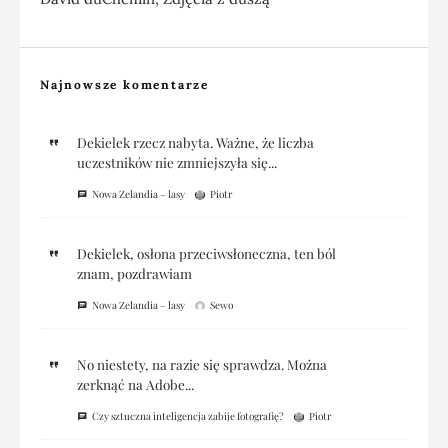
Najnowsze komentarze
Dekielek rzecz nabyta. Ważne, że liczba
uczestników nie zmniejszyła się...
Nowa Zelandia – lasy
Piotr
Dekielek, osłona przeciwsłoneczna, ten ból
znam, pozdrawiam
Nowa Zelandia – lasy
Sewo
No niestety, na razie się sprawdza. Można
zerknąć na Adobe...
Czy sztuczna inteligencja zabije fotografię?
Piotr