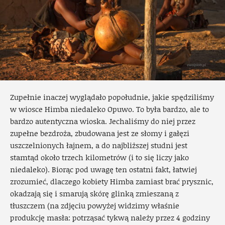
Zupełnie inaczej wyglądało popołudnie, jakie spędziliśmy
w wiosce Himba niedaleko Opuwo. To była bardzo, ale to
bardzo autentyczna wioska. Jechaliśmy do niej przez
zupełne bezdroża, zbudowana jest ze słomy i gałęzi
uszczelnionych łajnem, a do najbliższej studni jest
stamtąd około trzech kilometrów (i to się liczy jako
niedaleko). Biorąc pod uwagę ten ostatni fakt, łatwiej
zrozumieć, dlaczego kobiety Himba zamiast brać prysznic,
okadzają się i smarują skórę glinką zmieszaną z
tłuszczem (na zdjęciu powyżej widzimy właśnie
produkcję masła: potrząsać tykwą należy przez 4 godziny