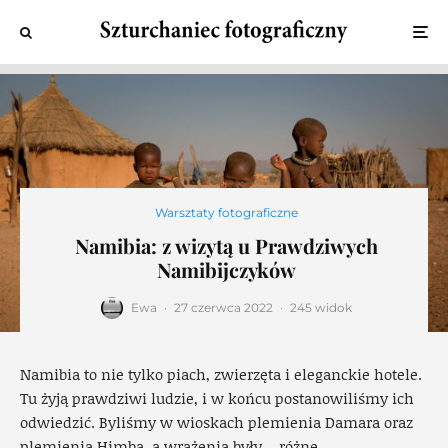
Warsztaty fotograficzne
Namibia: z wizytą u Prawdziwych
Namibijczyków
Ewa
·
27 czerwca 2022
·
245 widok
Namibia to nie tylko piach, zwierzęta i eleganckie hotele.
Tu żyją prawdziwi ludzie, i w końcu postanowiliśmy ich
odwiedzić. Byliśmy w wioskach plemienia Damara oraz
plemienia Himba, a wrażenia były… różne.