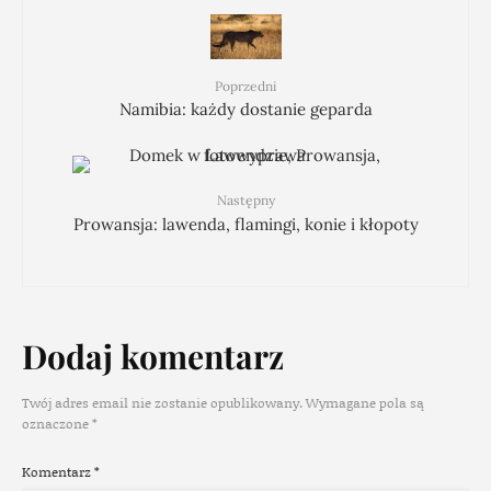
Poprzedni
Namibia: każdy dostanie geparda
Następny
Prowansja: lawenda, flamingi, konie i kłopoty
Dodaj komentarz
Twój adres email nie zostanie opublikowany.
Wymagane pola są
oznaczone
*
Komentarz
*