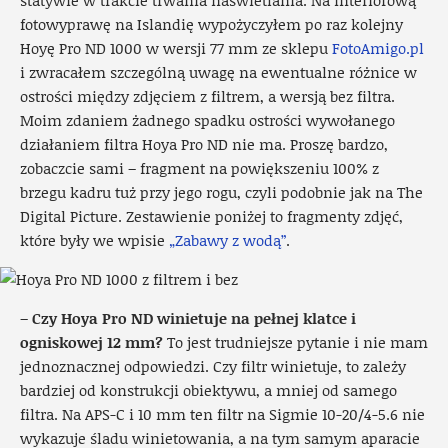
statywie w trakcie trwania naświetlania. Na interiorową
fotowyprawę na Islandię wypożyczyłem po raz kolejny
Hoyę Pro ND 1000 w wersji 77 mm ze sklepu
FotoAmigo.pl
i zwracałem szczególną uwagę na ewentualne różnice w
ostrości między zdjęciem z filtrem, a wersją bez filtra.
Moim zdaniem żadnego spadku ostrości wywołanego
działaniem filtra Hoya Pro ND nie ma. Proszę bardzo,
zobaczcie sami – fragment na powiększeniu 100% z
brzegu kadru tuż przy jego rogu, czyli podobnie jak na The
Digital Picture. Zestawienie poniżej to fragmenty zdjęć,
które były we wpisie
„Zabawy z wodą”
.
–
Czy Hoya Pro ND winietuje na pełnej klatce i
ogniskowej 12 mm?
To jest trudniejsze pytanie i nie mam
jednoznacznej odpowiedzi. Czy filtr winietuje, to zależy
bardziej od konstrukcji obiektywu, a mniej od samego
filtra. Na APS-C i 10 mm ten filtr na Sigmie 10-20/4-5.6 nie
wykazuje śladu winietowania, a na tym samym aparacie