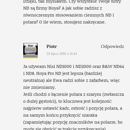
Dzięki, tak myślałem. Czy wszystkie Twoje filtry
ND są firmy Hoya? A jak sobie radzisz z
równoczesnym stosowaniem ciemnych ND i
polara? O ile wiem, stosujesz nakręcane.
Piotr
Odpowiedz
24 lipca 2016 o 11:44
Ja używam Nisi ND1000 i ND2000 oraz B&W ND64
i ND8. Hoya Pro ND jest lepsza (bardziej
neutralna) ale Ewa radzi sobie z zafarbem, więc
nie zmieniamy.
Jeśli chodzi o łączenie polara z szarym (zwłaszcza
o dużej gęstości), to kluczowa jest kolejność:
najpierw ustawić kadr, ostrość i pozycję polara, a
na samym końcu przykręcić szaraka
(zapamiętując pozycję znaczników na polarze, bo
może się obrócić w trakcie przykręcania).