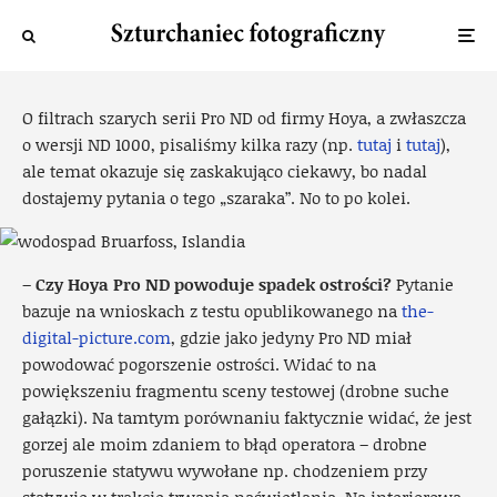
Jeszcze o filtrze Hoya Pro ND
Piotr
·
18 lipca 2016
·
29 widok
O filtrach szarych serii Pro ND od firmy Hoya, a zwłaszcza
o wersji ND 1000, pisaliśmy kilka razy (np.
tutaj
i
tutaj
),
ale temat okazuje się zaskakująco ciekawy, bo nadal
dostajemy pytania o tego „szaraka”. No to po kolei.
–
Czy Hoya Pro ND
powoduje spadek ostrości?
Pytanie
bazuje na wnioskach z testu opublikowanego na
the-
digital-picture.com
, gdzie jako jedyny Pro ND miał
powodować pogorszenie ostrości. Widać to na
powiększeniu fragmentu sceny testowej (drobne suche
gałązki). Na tamtym porównaniu faktycznie widać, że jest
gorzej ale moim zdaniem to błąd operatora – drobne
poruszenie statywu wywołane np. chodzeniem przy