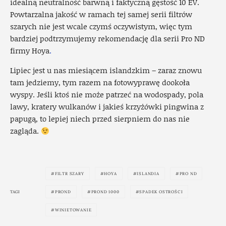
idealną neutralność barwną i faktyczną gęstość 10 EV.
Powtarzalna jakość w ramach tej samej serii filtrów
szarych nie jest wcale czymś oczywistym, więc tym
bardziej podtrzymujemy rekomendację dla serii Pro ND
firmy Hoya
.
Lipiec jest u nas miesiącem islandzkim – zaraz znowu
tam jedziemy, tym razem na fotowyprawę dookoła
wyspy. Jeśli ktoś nie może patrzeć na wodospady, pola
lawy, kratery wulkanów i jakieś krzyżówki pingwina z
papugą, to lepiej niech przed sierpniem do nas nie
zagląda.
FILTR SZARY
HOYA
ISLANDIA
PRO ND
TAGI
PROND
PROND 1000
SPADEK OSTROŚCI
WINIETOWANIE