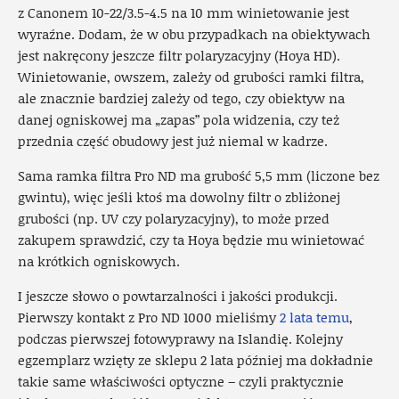
z Canonem 10-22/3.5-4.5 na 10 mm winietowanie jest
wyraźne. Dodam, że w obu przypadkach na obiektywach
jest nakręcony jeszcze filtr polaryzacyjny (Hoya HD).
Winietowanie, owszem, zależy od grubości ramki filtra,
ale znacznie bardziej zależy od tego, czy obiektyw na
danej ogniskowej ma „zapas” pola widzenia, czy też
przednia część obudowy jest już niemal w kadrze.
Sama ramka filtra Pro ND ma grubość 5,5 mm (liczone bez
gwintu), więc jeśli ktoś ma dowolny filtr o zbliżonej
grubości (np. UV czy polaryzacyjny), to może przed
zakupem sprawdzić, czy ta Hoya będzie mu winietować
na krótkich ogniskowych.
I jeszcze słowo o powtarzalności i jakości produkcji.
Pierwszy kontakt z Pro ND 1000 mieliśmy
2 lata temu
,
podczas pierwszej fotowyprawy na Islandię. Kolejny
egzemplarz wzięty ze sklepu 2 lata później ma dokładnie
takie same właściwości optyczne – czyli praktycznie