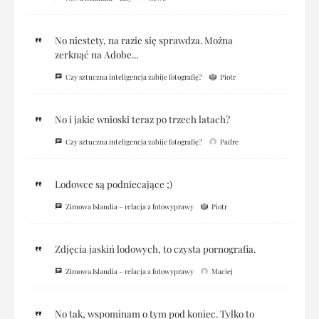
No niestety, na razie się sprawdza. Można
zerknąć na Adobe...
Czy sztuczna inteligencja zabije fotografię?
Piotr
No i jakie wnioski teraz po trzech latach?
Czy sztuczna inteligencja zabije fotografię?
Padre
Lodowce są podniecające ;)
Zimowa Islandia – relacja z fotowyprawy
Piotr
Zdjęcia jaskiń lodowych, to czysta pornografia.
Zimowa Islandia – relacja z fotowyprawy
Maciej
No tak, wspominam o tym pod koniec. Tylko to