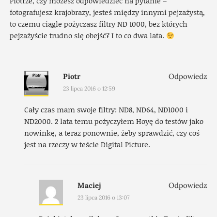
Piotrze, czy możesz odpowiedzieć na pytanie –
fotografujesz krajobrazy, jesteś między innymi pejzażystą,
to czemu ciągle pożyczasz filtry ND 1000, bez których
pejzażyście trudno się obejść? I to co dwa lata.
Piotr
Odpowiedz
23 lipca 2016 o 12:59
Cały czas mam swoje filtry: ND8, ND64, ND1000 i
ND2000. 2 lata temu pożyczyłem Hoyę do testów jako
nowinkę, a teraz ponownie, żeby sprawdzić, czy coś
jest na rzeczy w teście Digital Picture.
Maciej
Odpowiedz
23 lipca 2016 o 13:07