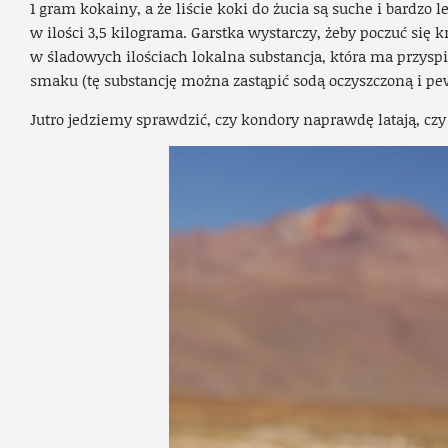
1 gram kokainy, a że liście koki do żucia są suche i bardzo 
w ilości 3,5 kilograma. Garstka wystarczy, żeby poczuć się k
w śladowych ilościach lokalna substancja, która ma przyspi
smaku (tę substancję można zastąpić sodą oczyszczoną i pe
Jutro jedziemy sprawdzić, czy kondory naprawdę latają, czy t