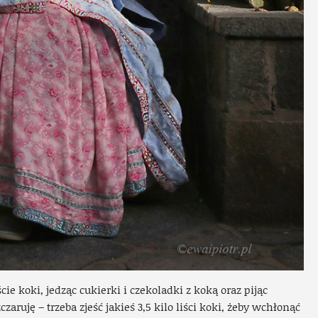
e koki, jedząc cukierki i czekoladki z koką oraz pijąc
zaruję – trzeba zjeść jakieś 3,5 kilo liści koki, żeby wchłonąć