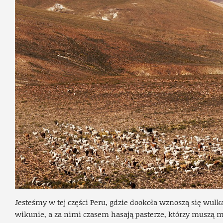
Jesteśmy w tej części Peru, gdzie dookoła wznoszą się wulk
wikunie, a za nimi czasem hasają pasterze, którzy muszą mi