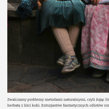
Zwalczamy problemy metodami naturalnymi, czyli żując liści
herbatę z liści koki. Entuzjastów fantastycznych odlotów rozc