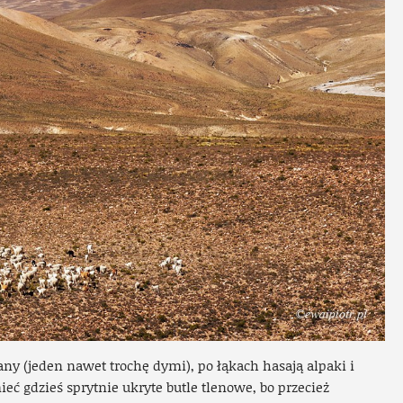
any (jeden nawet trochę dymi), po łąkach hasają alpaki i
eć gdzieś sprytnie ukryte butle tlenowe, bo przecież