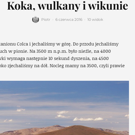
Koka, wulkany i wikunie
Piotr
·
6 czerwca 2016
·
10 widok
kanionu Colca i jechaliśmy w górę. Do przodu jechaliśmy
ruch w pionie. Na 3500 m n.p.m. było nieźle, na 4000
ki wymaga następnie 10 sekund dyszenia, na 4500
ybko zjechaliśmy na dół. Nocleg mamy na 3500, czyli prawie