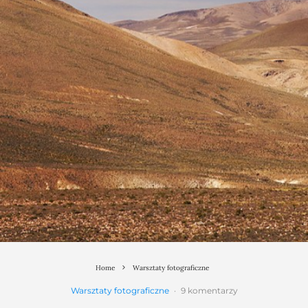
Home
Warsztaty fotograficzne
Warsztaty fotograficzne
·
9 komentarzy