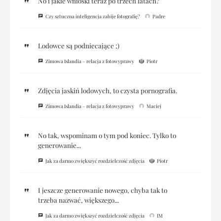
No i jakie wnioski teraz po trzech latach?
Czy sztuczna inteligencja zabije fotografię?
Padre
Lodowce są podniecające ;)
Zimowa Islandia – relacja z fotowyprawy
Piotr
Zdjęcia jaskiń lodowych, to czysta pornografia.
Zimowa Islandia – relacja z fotowyprawy
Maciej
No tak, wspominam o tym pod koniec. Tylko to
generowanie...
Jak za darmo zwiększyć rozdzielczość zdjęcia
Piotr
I jeszcze generowanie nowego, chyba tak to
trzeba nazwać, większego...
Jak za darmo zwiększyć rozdzielczość zdjęcia
IM