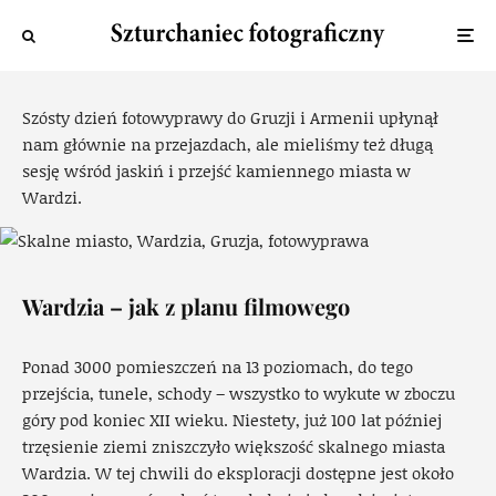
metropolia w skalnej ścianie
Piotr
·
12 września 2018
·
76 widok
Szósty dzień fotowyprawy do Gruzji i Armenii upłynął
nam głównie na przejazdach, ale mieliśmy też długą
sesję wśród jaskiń i przejść kamiennego miasta w
Wardzi.
Wardzia – jak z planu filmowego
Ponad 3000 pomieszczeń na 13 poziomach, do tego
przejścia, tunele, schody – wszystko to wykute w zboczu
góry pod koniec XII wieku. Niestety, już 100 lat później
trzęsienie ziemi zniszczyło większość skalnego miasta
Wardzia. W tej chwili do eksploracji dostępne jest około