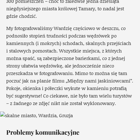
300 pomieszczeń – choć to zaledwie jedna dziesiąta
niegdysiejszego miasta królowej Tamary, to nadal jest
gdzie chodzić.
My fotografowaliśmy Wardzię częściowo w deszczu, co
podnosiło stopień trudności podczas wędrówek po
kamiennych (i mokrych) schodach, skalnych przejściach
i stalowych pomostach. Wszystkie miejsca, z których
można spaść, są zabezpieczone barierkami, co z jednej
strony ułatwia wędrówkę, ale jednocześnie nieco
przeszkadza w fotografowaniu. Mimo to można się tam
poczuć jak na planie filmu „Między nami jaskiniowcami”.
Pokoje, okienka i półeczki wykute w kamieniu potrafią
być sugestywne! Co ciekawe, nie było tam wielu turystów
– z żadnego ze zdjęć nikt nie został wyklonowany.
Problemy komunikacyjne