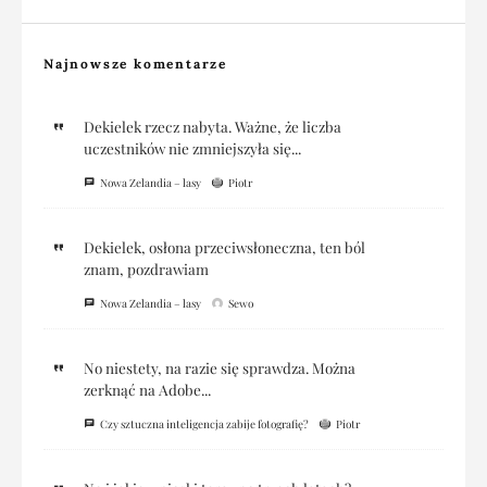
Najnowsze komentarze
Dekielek rzecz nabyta. Ważne, że liczba
uczestników nie zmniejszyła się...
Nowa Zelandia – lasy
Piotr
Dekielek, osłona przeciwsłoneczna, ten ból
znam, pozdrawiam
Nowa Zelandia – lasy
Sewo
No niestety, na razie się sprawdza. Można
zerknąć na Adobe...
Czy sztuczna inteligencja zabije fotografię?
Piotr