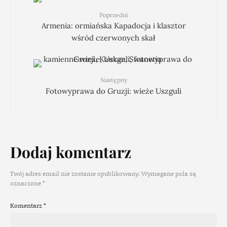
Poprzedni
Armenia: ormiańska Kapadocja i klasztor
wśród czerwonych skał
Następny
Fotowyprawa do Gruzji: wieże Uszguli
Dodaj komentarz
Twój adres email nie zostanie opublikowany.
Wymagane pola są
oznaczone
*
Komentarz
*