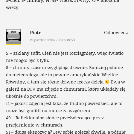
5-cień; 8- chmury; 14; 49- wieża; 51 -lwy; 75 – idiota na
wieży
Piotr
Odpowiedz
19 października 2010 o 18:53
5 – szklany sufit. Cień nie jest rozciągnięty, więc światło
nie mogło być z tyłu.
8 – chmury czasem wyglądają dziwnie. Bardziej pytanie
do meteorologa, ale to pewnie amerykańskie Wielkie
Równiny, a tam się różne dziwne rzeczy dzieją
Ewa w
galerii na DFV ma zdjęcie z chmurami, które układały się
ukośnie do powierzchni.
14 – jakość zdjęcia jest taka, że trudno powiedzieć, ale to
może być grafitti na murze za wzgórzem.
49 – Reflektor albo słońce przeświecające przez
przejaśnienie w chmurach.
51 – długa ekspozycja? Lew sobie poleżał chwilę, a później