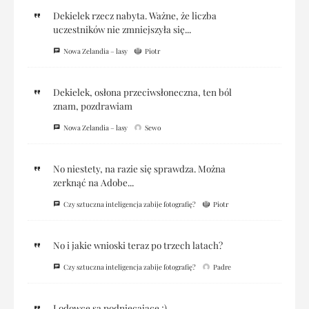
Dekielek rzecz nabyta. Ważne, że liczba
uczestników nie zmniejszyła się...
Nowa Zelandia – lasy
Piotr
Dekielek, osłona przeciwsłoneczna, ten ból
znam, pozdrawiam
Nowa Zelandia – lasy
Sewo
No niestety, na razie się sprawdza. Można
zerknąć na Adobe...
Czy sztuczna inteligencja zabije fotografię?
Piotr
No i jakie wnioski teraz po trzech latach?
Czy sztuczna inteligencja zabije fotografię?
Padre
Lodowce są podniecające ;)