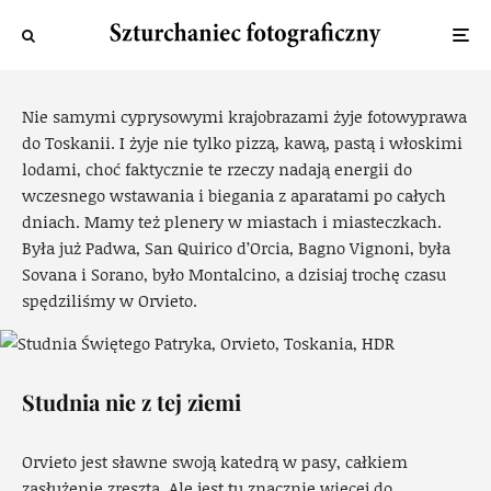
Toskania: galaktyka Orvieto
Piotr
·
27 września 2019
·
152 widok
Nie samymi cyprysowymi krajobrazami żyje fotowyprawa
do Toskanii. I żyje nie tylko pizzą, kawą, pastą i włoskimi
lodami, choć faktycznie te rzeczy nadają energii do
wczesnego wstawania i biegania z aparatami po całych
dniach. Mamy też plenery w miastach i miasteczkach.
Była już Padwa, San Quirico d’Orcia, Bagno Vignoni, była
Sovana i Sorano, było Montalcino, a dzisiaj trochę czasu
spędziliśmy w Orvieto.
Studnia nie z tej ziemi
Orvieto jest sławne swoją katedrą w pasy, całkiem
zasłużenie zresztą. Ale jest tu znacznie więcej do