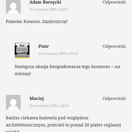
Adam Borzęcki
Odpowiedz
27 września 2019 o 13:17
Prawda: Kosmos. Zazdroszczę!
Piotr
Odpowiedz
30 września 2019 o 01:32
Następna okazja fotografowania tego kosmosu – na
wiosnę!
Maciej
Odpowiedz
28 września 2019 o 02:51
Bardzo ciekawa budowla pod względem
architektonicznym, przecież to ponad 20 pięter ceglanej
wieży!