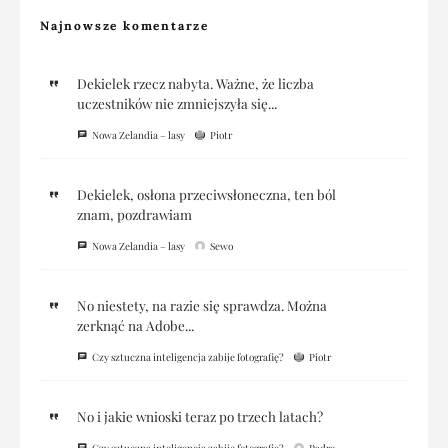
Najnowsze komentarze
Dekielek rzecz nabyta. Ważne, że liczba
uczestników nie zmniejszyła się...
Nowa Zelandia – lasy
Piotr
Dekielek, osłona przeciwsłoneczna, ten ból
znam, pozdrawiam
Nowa Zelandia – lasy
Sewo
No niestety, na razie się sprawdza. Można
zerknąć na Adobe...
Czy sztuczna inteligencja zabije fotografię?
Piotr
No i jakie wnioski teraz po trzech latach?
Czy sztuczna inteligencja zabije fotografię?
Padre