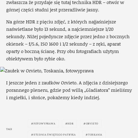
zwłaszcza że przydaje się tutaj technika HDR – otwór w
górnej części studni jest przeraźliwie jasny.
Na górze HDR z pięciu zdjęć, z których najjaśniejsze
naświetlane było 13 sekund, a najciemniejsze 1/20
sekundy. Niżej pojedyncze zdjęcie przez jedno z bocznych
okienek – f/5.6, ISO 1600 i 1/2 sekundy – z ręki, aparat
oparty o boczną ścianę. Przy obu fotografiach użytym
obiektywem było rybie oko.
I jeszcze jeden z zaułków Orvieto. A zdjęcia z dzisiejszego
porannego pleneru, gdzie pod willą „Gladiatora” mieliśmy
i mgiełki, i słońce, pokażemy kiedy indziej.
FOTOWYPRAWA
HDR
ORVIETO
TAGI
STUDNIA ŚWIĘTEGO PATRYKA
TOSKANIA