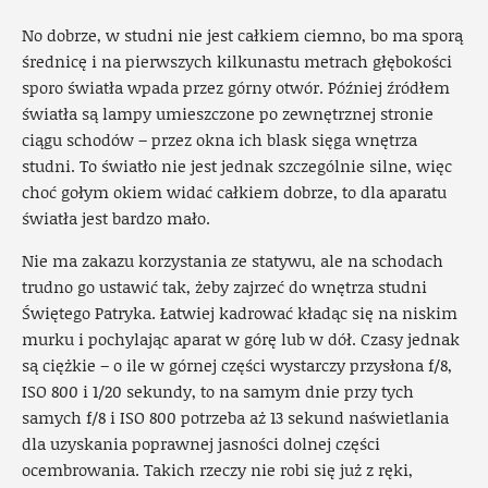
No dobrze, w studni nie jest całkiem ciemno, bo ma sporą
średnicę i na pierwszych kilkunastu metrach głębokości
sporo światła wpada przez górny otwór. Później źródłem
światła są lampy umieszczone po zewnętrznej stronie
ciągu schodów – przez okna ich blask sięga wnętrza
studni. To światło nie jest jednak szczególnie silne, więc
choć gołym okiem widać całkiem dobrze, to dla aparatu
światła jest bardzo mało.
Nie ma zakazu korzystania ze statywu, ale na schodach
trudno go ustawić tak, żeby zajrzeć do wnętrza studni
Świętego Patryka. Łatwiej kadrować kładąc się na niskim
murku i pochylając aparat w górę lub w dół. Czasy jednak
są ciężkie – o ile w górnej części wystarczy przysłona f/8,
ISO 800 i 1/20 sekundy, to na samym dnie przy tych
samych f/8 i ISO 800 potrzeba aż 13 sekund naświetlania
dla uzyskania poprawnej jasności dolnej części
ocembrowania. Takich rzeczy nie robi się już z ręki,