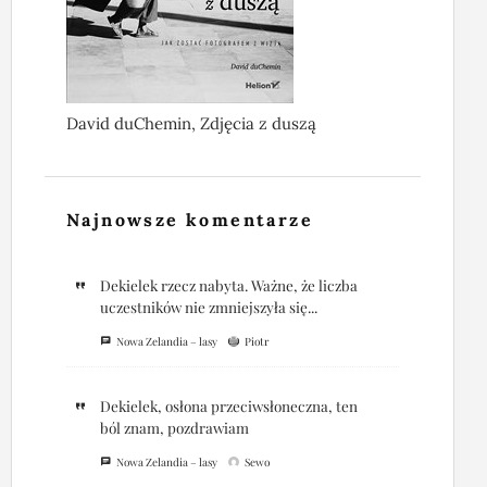
David duChemin, Zdjęcia z duszą
Najnowsze komentarze
Dekielek rzecz nabyta. Ważne, że liczba
uczestników nie zmniejszyła się...
Nowa Zelandia – lasy
Piotr
Dekielek, osłona przeciwsłoneczna, ten
ból znam, pozdrawiam
Nowa Zelandia – lasy
Sewo