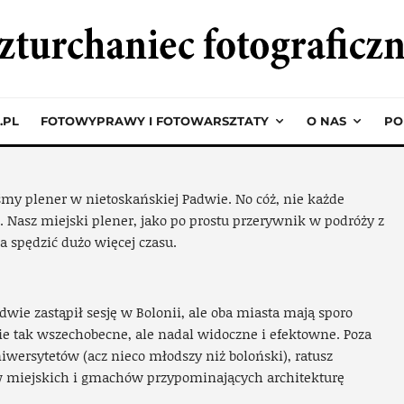
Home
Warsztaty fotograficzne
Warsztaty fotograficzne
adwa – w drodze do Toskan
.PL
FOTOWYPRAWY I FOTOWARSZTATY
O NAS
PO
Piotr
·
22 września 2019
·
31 widok
śmy plener w nietoskańskiej Padwie. No cóż, nie każde
i. Nasz miejski plener, jako po prostu przerywnik w podróży z
a spędzić dużo więcej czasu.
e zastąpił sesję w Bolonii, ale oba miasta mają sporo
e tak wszechobecne, ale nadal widoczne i efektowne. Poza
iwersytetów (acz nieco młodszy niż boloński), ratusz
ów miejskich i gmachów przypominających architekturę