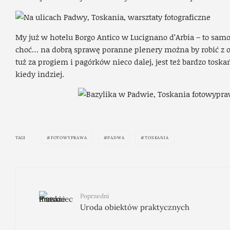
My już w hotelu Borgo Antico w Lucignano d’Arbia – to sam
choć… na dobrą sprawę poranne plenery można by robić z o
tuż za progiem i pagórków nieco dalej, jest też bardzo tos
kiedy indziej.
TAGI
FOTOWYPRAWA
PADWA
TOSKANIA
Poprzedni
Uroda obiektów praktycznych