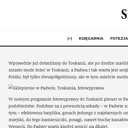
P
|^|
KSIĘGARNIA
FOTEZJA
Wprawdzie już dotarliśmy do Toskanii, ale po drodze mieli
miasto może leżeć w Toskanii, a Padwa i tak warta jest sesj
Polski, był tylko dwuipółgodzinny, ale w tym mieście możn
W nowym programie fotowyprawy do Toskanii plener w Padwi
podobieństw. Podobne są z pewnością arkady – w Padwie ni
tym – efektowna bazylika, gmach jednego z najstarszych un
miejski, do tego kamieniczki, posągi, nawet trochę kanał
Wenecji. Do Padwy warto kiedyś wrócić na dłużej.