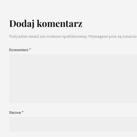
Dodaj komentarz
Twój adres email nie zostanie opublikowany.
Wymagane pola są oznacz
Komentarz
*
Nazwa
*