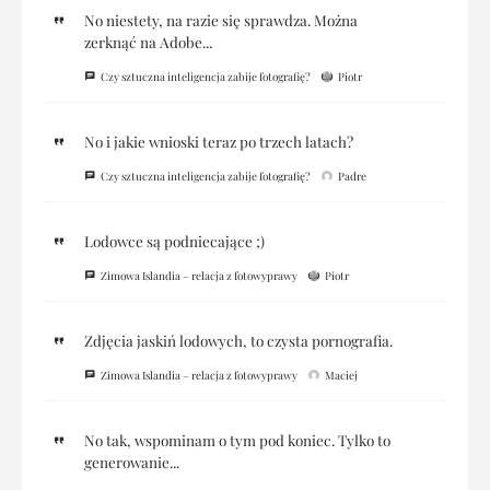
No niestety, na razie się sprawdza. Można
zerknąć na Adobe...
Czy sztuczna inteligencja zabije fotografię?
Piotr
No i jakie wnioski teraz po trzech latach?
Czy sztuczna inteligencja zabije fotografię?
Padre
Lodowce są podniecające ;)
Zimowa Islandia – relacja z fotowyprawy
Piotr
Zdjęcia jaskiń lodowych, to czysta pornografia.
Zimowa Islandia – relacja z fotowyprawy
Maciej
No tak, wspominam o tym pod koniec. Tylko to
generowanie...