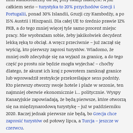
całkiem serio –
turystyka to 20% przychodów Grecji i
Portugalii
, ponad 30% Islandii, Gruzji czy Kambodży, a po
15% Austrii i Hiszpanii. Dla całej UE to średnio prawie 12%
PKB, a do tego mniej więcej tyle samo procent miejsc
pracy. Nie wyobrażam sobie, żeby jakikolwiek decydent
lekką ręką to obciął. A wręcz przeciwnie – już zaczął się
wyścig, kto pierwszy zaprosi turystów. Wiadomo, że
mniej osób zdecyduje się na wyjazd za granicę, a do tego
część po prostu nie będzie mogła wyjechać – choćby
dlatego, że akurat ich kraj z powrotem zamknął granice
lub wprowadził restrykcje przekreślające sens podróży.
Kto pierwszy otworzy swoje hotele i plaże w sezonie, ten
najmniej oberwie ekonomicznie i… politycznie. Wyspy
Kanaryjskie zapowiadają, że będą pierwsze, które otworzą
się na międzynarodową turystykę – już w październiku
2020. Raczej jednak pierwsze nie będą, bo
Grecja chce
zaprosić turystów
od połowy lipca, a
Turcja – jeszcze w
czerwcu
.