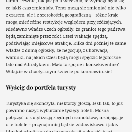
tamto. Pewnie, tak jak po 11 września, te wymogi będą się
co jakiś czas zmieniały. Teraz mogą się zmieniać nie tylko
z czasem, ale i z szerokością geograficzną – różne kraje
mogą mieć różne restrykcje względem przyjeżdżających.
Niedawno władze Czech ogłosiły, że granice tego państwa
będą zamknięte przez rok i Czesi wakacje spędzą,
podziwiając miejscowe atrakcje. Kilka dni później te same
władze z dumą ogłosiły, że negocjują z Chorwacją
warunki, na jakich Czesi będą mogli spędzić tegoroczne
lato nad Adriatykiem. Mało to spójne i konsekwentne?
Witajcie w chaotycznym świecie po koronawirusie!
Wyścig do portfela turysty
Turystyka się skończyła, niektórzy głoszą. Jeśli tak, to już
powinno ruszyć wyburzanie tysięcy hoteli. Można
połączyć to z utylizacją zbędnych samolotów, rozbijając je
o te hotele – przynajmniej będzie widowiskowo i jakiś
film katastroficzny da się przy okazji nakręcić. A już