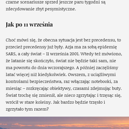
czarne scenariusze sprzed jeszcze paru tygodni są
zdecydowanie zbyt pesymistyczne.
Jak po 11 września
Choć mówi się, że obecna sytuacja jest bez precedensu, to
przecież precedensy już były. Azja ma za sobą epidemię
SARS, a cały świat – 11 września 2001. Wtedy też mówiono,
że latanie się skończyło, świat nie będzie taki sam, nie
ma powrotu do dnia wczorajszego. A później zaczęliśmy
latać więcej niż kiedykolwiek. Owszem, z uciążliwymi
kontrolami bezpieczeństwa, raz włączając notebooki, za
miesiąc – rozkręcając obiektywy, czasami zdejmując buty.
Świat trochę się zmienił, ale nieco zgrzytając i trzęsąc się,
wrócił w stare koleiny. Jak bardzo będzie trzęsło i
zgrzytało tym razem?