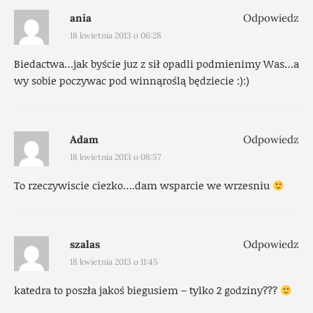
ania
Odpowiedz
18 kwietnia 2013 o 06:28
Biedactwa…jak byście juz z sił opadli podmienimy Was…a
wy sobie poczywac pod winnąroślą będziecie :):)
Adam
Odpowiedz
18 kwietnia 2013 o 08:57
To rzeczywiscie ciezko….dam wsparcie we wrzesniu
szalas
Odpowiedz
18 kwietnia 2013 o 11:45
katedra to poszła jakoś biegusiem – tylko 2 godziny???