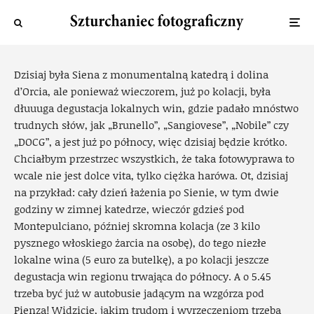
Dolce vita
Piotr
·
17 kwietnia 2013
·
3 widok
Dzisiaj była Siena z monumentalną katedrą i dolina
d’Orcia, ale ponieważ wieczorem, już po kolacji, była
dłuuuga degustacja lokalnych win, gdzie padało mnóstwo
trudnych słów, jak „Brunello”, „Sangiovese”, „Nobile” czy
„DOCG”, a jest już po północy, więc dzisiaj będzie krótko.
Chciałbym przestrzec wszystkich, że taka fotowyprawa to
wcale nie jest dolce vita, tylko ciężka harówa. Ot, dzisiaj
na przykład: cały dzień łażenia po Sienie, w tym dwie
godziny w zimnej katedrze, wieczór gdzieś pod
Montepulciano, później skromna kolacja (ze 3 kilo
pysznego włoskiego żarcia na osobę), do tego niezłe
lokalne wina (5 euro za butelkę), a po kolacji jeszcze
degustacja win regionu trwająca do północy. A o 5.45
trzeba być już w autobusie jadącym na wzgórza pod
Pienzą! Widzicie, jakim trudom i wyrzeczeniom trzeba