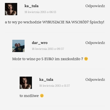
ka_tula
Odpowiedz
18 kwietnia 2013 o 06:13
a to wy po wschodzie WYRUSZACIE NA WSCHÓD? Śpiochy!
dar_wro
Odpowiedz
18 kwietnia 2013 o 09:37
Może to wino po 5 EURO im zaszkodziło ?
ka_tula
Odpowiedz
18 kwietnia 2013 o 11:37
to możliwe