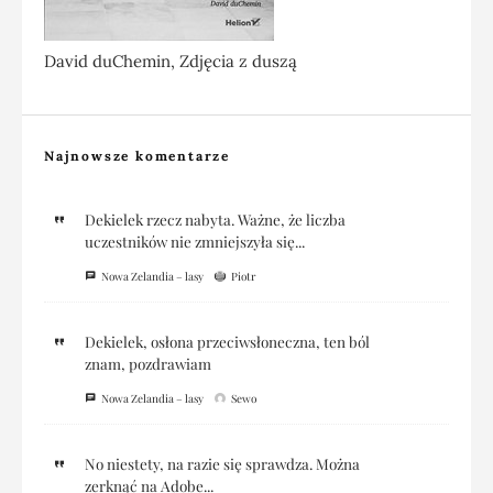
David duChemin, Zdjęcia z duszą
Najnowsze komentarze
Dekielek rzecz nabyta. Ważne, że liczba
uczestników nie zmniejszyła się...
Nowa Zelandia – lasy
Piotr
Dekielek, osłona przeciwsłoneczna, ten ból
znam, pozdrawiam
Nowa Zelandia – lasy
Sewo
No niestety, na razie się sprawdza. Można
zerknąć na Adobe...