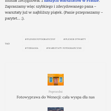
musiał zrezygnować z
naszych warsztatów w Pradze
.
Zapraszamy więc szybkiego i zdecydowanego pana –
warsztaty już w najbliższy piątek. (Panie przepraszamy –
parytet… ;).
PLENER FOTOGRAFICZNY
PLENER OTWARTY
TAGI
TOSKANIA
WARSZTATY FOTOGRAFICZNE
Poprzedni
Fotowyprawa do Wenecji: cała wyspa dla nas