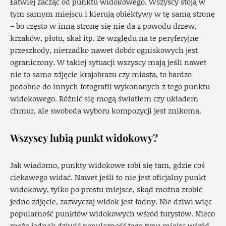
Łatwiej zacząć od punktu widokowego. Wszyscy stoją w
tym samym miejscu i kierują obiektywy w tę samą stronę
– bo często w inną stronę się nie da z powodu drzew,
krzaków, płotu, skał itp. Ze względu na te peryferyjne
przeszkody, nierzadko nawet dobór ogniskowych jest
ograniczony. W takiej sytuacji wszyscy mają jeśli nawet
nie to samo zdjęcie krajobrazu czy miasta, to bardzo
podobne do innych fotografii wykonanych z tego punktu
widokowego. Różnić się mogą światłem czy układem
chmur, ale swoboda wyboru kompozycji jest znikoma.
Wszyscy lubią punkt widokowy?
Jak wiadomo, punkty widokowe robi się tam, gdzie coś
ciekawego widać. Nawet jeśli to nie jest oficjalny punkt
widokowy, tylko po prostu miejsce, skąd można zrobić
jedno zdjęcie, zazwyczaj widok jest ładny. Nie dziwi więc
popularność punktów widokowych wśród turystów. Nieco
może jednak dziwić popularność tego typu miejsc wśród