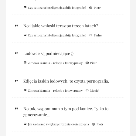
Czy sztuczna inteligencja zabije fotografię?
Piotr
No i jakie wnioski teraz po trzech latach?
Czy sztuczna inteligencja zabije fotografię?
Padre
Lodowce są podniecające ;)
Zimowa Islandia – relacja z fotowyprawy
Piotr
Zdjęcia jaskiń lodowych, to czysta pornografia.
Zimowa Islandia – relacja z fotowyprawy
Maciej
No tak, wspominam o tym pod koniec. Tylko to
generowanie...
Jak za darmo zwiększyć rozdzielczość zdjęcia
Piotr