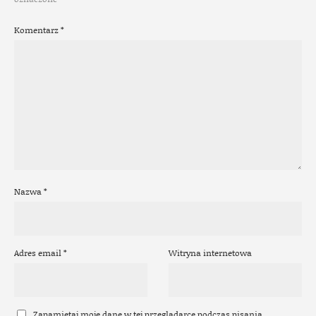
Komentarz
*
Nazwa
*
Adres email
*
Witryna internetowa
Zapamiętaj moje dane w tej przeglądarce podczas pisania