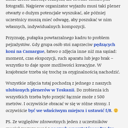
fotografii. Najpierw organizator wyjazdu musi taki plener
otwarty o dużym potencjale wyszukać, ale później
uczestnicy muszą mieć odwagę, aby poszukać w nim
własnych, indywidualnych kompozycji.
Przyznaję, pułapka powtarzalnego kadru to problem
pejzażystów. Gdy grupa osób stoi naprzeciw
pędzących
koni na Camargue
, łatwo o zdjęcia inne niż ma sąsiad:
moment, czas ekspozycji, ruch aparatu lub jego brak –
wszystko to daje spore możliwości kreacyjne. W
krajobrazie trzeba się trochę za oryginalnością nachodzić.
Wszystkie zdjęcia tutaj pochodzą z jednego z naszych
ulubionych plenerów w Toskanii
. Do zrobienia ich
wszystkich trzeba było przejść łącznie może z 500
metrów. I oczywiście obracać w się w różne strony. I
oczywiście
być we właściwym miejscu i ustawić f/8
.
PS. Ze względów zdrowotnych jeden z uczestników