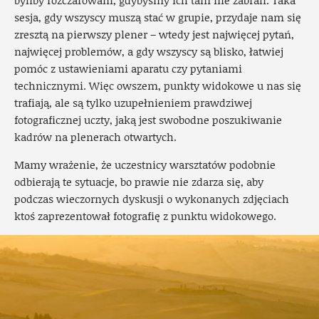
byliby rozczarowani, gdybyśmy ich tam nie zabrali. Taka
sesja, gdy wszyscy muszą stać w grupie, przydaje nam się
zresztą na pierwszy plener – wtedy jest najwięcej pytań,
najwięcej problemów, a gdy wszyscy są blisko, łatwiej
pomóc z ustawieniami aparatu czy pytaniami
technicznymi. Więc owszem, punkty widokowe u nas się
trafiają, ale są tylko uzupełnieniem prawdziwej
fotograficznej uczty, jaką jest swobodne poszukiwanie
kadrów na plenerach otwartych.
Mamy wrażenie, że uczestnicy warsztatów podobnie
odbierają te sytuacje, bo prawie nie zdarza się, aby
podczas wieczornych dyskusji o wykonanych zdjęciach
ktoś zaprezentował fotografię z punktu widokowego.