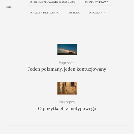
FOTOGRAFOWANIE W DESZCZU
FOTOWYPRAWA
TAGI
PIAZZA DEL CAMPO
SIENA
TOSKANIA
Poprzedni
Jeden połamany, jeden kontuzjowany
Następny
O pożytkach z nietypowego