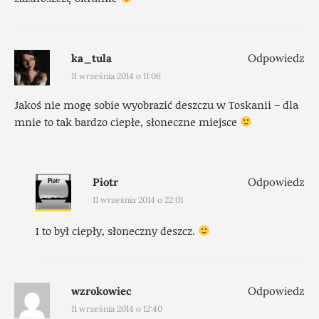
ka_tula
Odpowiedz
11 września 2014 o 11:06
Jakoś nie mogę sobie wyobrazić deszczu w Toskanii – dla
mnie to tak bardzo ciepłe, słoneczne miejsce
Piotr
Odpowiedz
11 września 2014 o 22:01
I to był ciepły, słoneczny deszcz.
wzrokowiec
Odpowiedz
11 września 2014 o 12:40