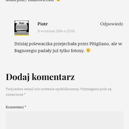
Piotr
Odpowiedz
11 września 2014 o 22:03
Dzisiaj polewaczka przejechała przez Pitigliano, ale w
Bagnoregio padały już tylko fotony.
Dodaj komentarz
Twój adres email nie zostanie opublikowany.
Wymagane pola są
oznaczone
*
Komentarz
*