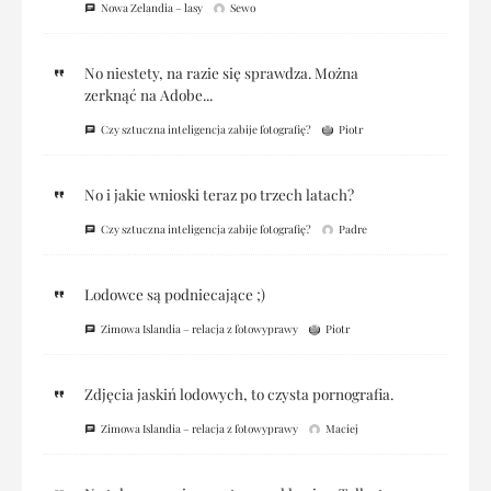
Nowa Zelandia – lasy
Sewo
No niestety, na razie się sprawdza. Można
zerknąć na Adobe...
Czy sztuczna inteligencja zabije fotografię?
Piotr
No i jakie wnioski teraz po trzech latach?
Czy sztuczna inteligencja zabije fotografię?
Padre
Lodowce są podniecające ;)
Zimowa Islandia – relacja z fotowyprawy
Piotr
Zdjęcia jaskiń lodowych, to czysta pornografia.
Zimowa Islandia – relacja z fotowyprawy
Maciej