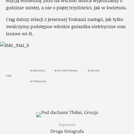
edycją wiosenną: jutro na wschód słońca wyjeżdżamy o
godzinie szóstej, a nie o piątej trzydzieści, jak w kwietniu.
Ciąg dalszy relacji z jesiennej Toskanii nastąpi, jak tylko
zwalczymy podstępne włoskie gniazdka elektryczne oraz
leniwe wi-fi.
BOLONIA
FOTOWYPRAWA
JESIEŃ
TAGI
TOSKANIA
Poprzedni
Droga fotografa