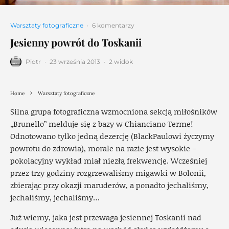
Warsztaty fotograficzne
·
6 komentarzy
Jesienny powrót do Toskanii
Piotr
·
23 września 2013
·
2 widok
Home
Warsztaty fotograficzne
Silna grupa fotograficzna wzmocniona sekcją miłośników
„Brunello” melduje się z bazy w Chianciano Terme!
Odnotowano tylko jedną dezercję (BlackPaulowi życzymy
powrotu do zdrowia), morale na razie jest wysokie –
pokolacyjny wykład miał niezłą frekwencję. Wcześniej
przez trzy godziny rozgrzewaliśmy migawki w Bolonii,
zbierając przy okazji maruderów, a ponadto jechaliśmy,
jechaliśmy, jechaliśmy…
Już wiemy, jaka jest przewaga jesiennej Toskanii nad