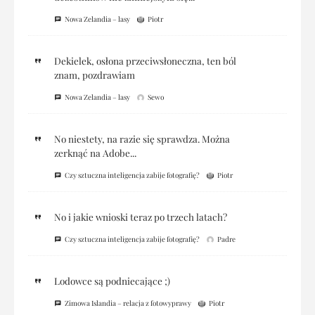
Nowa Zelandia – lasy
Piotr
Dekielek, osłona przeciwsłoneczna, ten ból
znam, pozdrawiam
Nowa Zelandia – lasy
Sewo
No niestety, na razie się sprawdza. Można
zerknąć na Adobe...
Czy sztuczna inteligencja zabije fotografię?
Piotr
No i jakie wnioski teraz po trzech latach?
Czy sztuczna inteligencja zabije fotografię?
Padre
Lodowce są podniecające ;)
Zimowa Islandia – relacja z fotowyprawy
Piotr