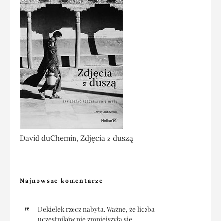
David duChemin, Zdjęcia z duszą
Najnowsze komentarze
Dekielek rzecz nabyta. Ważne, że liczba
uczestników nie zmniejszyła się...