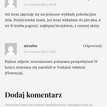
23 września 2013 o 20:29
Już teraz zapisuję się na jesienne wykłady pokolacyjne
2014. Przejściówkę mam, już teraz wkładam do plecaka. A
wi-fi trzeba pogonić, najlepiej biczykiem, z czarnej skóry.
strzelec
Odpowiedz
24 września 2013 o 21:00
Piękne zdjęcie; renesansowo pokazana perspektywa! W
końcu renesans się narodził w Toskanii właśnie
(Florencja).
Dodaj komentarz
Twój adres email nie zostanie opublikowany.
Wymagane pola są