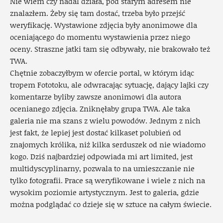
Nie wiem czy nadal działa, pod starym adresem nie
znalazłem. Żeby się tam dostać, trzeba było przejść
weryfikację. Wystawione zdjęcia były anonimowe dla
oceniającego do momentu wystawienia przez niego
oceny. Straszne jatki tam się odbywały, nie brakowało też
TWA.
Chętnie zobaczyłbym w ofercie portal, w którym idąc
tropem Fototoku, ale odwracając sytuację, dający lajki czy
komentarze byliby zawsze anonimowi dla autora
ocenianego zdjęcia. Zniknęłaby grupa TWA. Ale taka
galeria nie ma szans z wielu powodów. Jednym z nich
jest fakt, że lepiej jest dostać kilkaset polubień od
znajomych królika, niż kilka serduszek od nie wiadomo
kogo. Dziś najbardziej odpowiada mi art limited, jest
multidyscyplinarny, pozwala to na umieszczanie nie
tylko fotografii. Prace są weryfikowane i wiele z nich na
wysokim poziomie artystycznym. Jest to galeria, gdzie
można podglądać co dzieje się w sztuce na całym świecie.