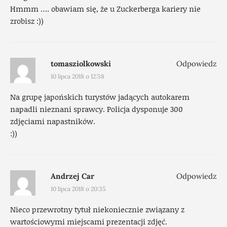
Hmmm …. obawiam się, że u Zuckerberga kariery nie
zrobisz :))
tomasziolkowski
Odpowiedz
10 lipca 2018 o 12:58
Na grupę japońskich turystów jadących autokarem
napadli nieznani sprawcy. Policja dysponuje 300
zdjęciami napastników.
:))
Andrzej Car
Odpowiedz
10 lipca 2018 o 20:35
Nieco przewrotny tytuł niekoniecznie związany z
wartościowymi miejscami prezentacji zdjęć.