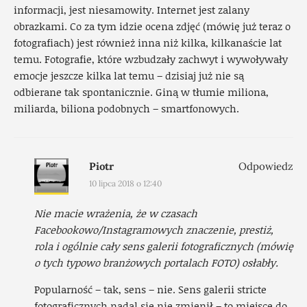
informacji, jest niesamowity. Internet jest zalany
obrazkami. Co za tym idzie ocena zdjęć (mówię już teraz o
fotografiach) jest również inna niż kilka, kilkanaście lat
temu. Fotografie, które wzbudzały zachwyt i wywoływały
emocje jeszcze kilka lat temu – dzisiaj już nie są
odbierane tak spontanicznie. Giną w tłumie miliona,
miliarda, biliona podobnych – smartfonowych.
Piotr
Odpowiedz
10 lipca 2018 o 12:40
Nie macie wrażenia, że w czasach
Facebookowo/Instagramowych znaczenie, prestiż,
rola i ogólnie cały sens galerii fotograficznych (mówię
o tych typowo branżowych portalach FOTO) osłabły.
Popularność – tak, sens – nie. Sens galerii stricte
fotograficznych nadal się nie zmienił – to miejsce do