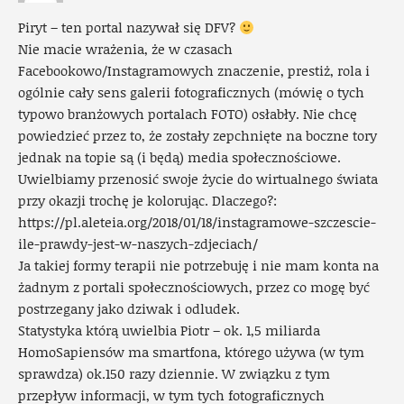
Piryt – ten portal nazywał się DFV?
Nie macie wrażenia, że w czasach
Facebookowo/Instagramowych znaczenie, prestiż, rola i
ogólnie cały sens galerii fotograficznych (mówię o tych
typowo branżowych portalach FOTO) osłabły. Nie chcę
powiedzieć przez to, że zostały zepchnięte na boczne tory
jednak na topie są (i będą) media społecznościowe.
Uwielbiamy przenosić swoje życie do wirtualnego świata
przy okazji trochę je kolorując. Dlaczego?:
https://pl.aleteia.org/2018/01/18/instagramowe-szczescie-
ile-prawdy-jest-w-naszych-zdjeciach/
Ja takiej formy terapii nie potrzebuję i nie mam konta na
żadnym z portali społecznościowych, przez co mogę być
postrzegany jako dziwak i odludek.
Statystyka którą uwielbia Piotr – ok. 1,5 miliarda
HomoSapiensów ma smartfona, którego używa (w tym
sprawdza) ok.150 razy dziennie. W związku z tym
przepływ informacji, w tym tych fotograficznych