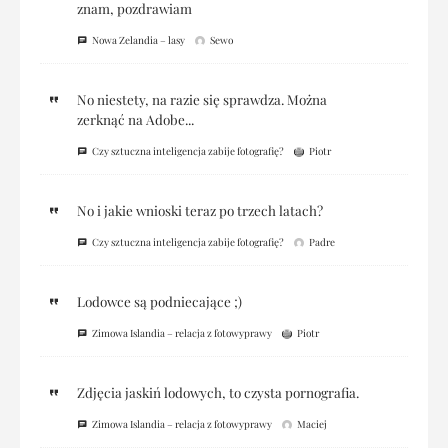
znam, pozdrawiam
Nowa Zelandia – lasy
Sewo
No niestety, na razie się sprawdza. Można
zerknąć na Adobe...
Czy sztuczna inteligencja zabije fotografię?
Piotr
No i jakie wnioski teraz po trzech latach?
Czy sztuczna inteligencja zabije fotografię?
Padre
Lodowce są podniecające ;)
Zimowa Islandia – relacja z fotowyprawy
Piotr
Zdjęcia jaskiń lodowych, to czysta pornografia.
Zimowa Islandia – relacja z fotowyprawy
Maciej