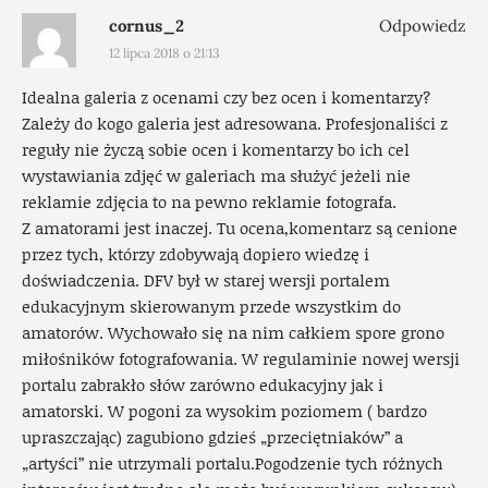
cornus_2
Odpowiedz
12 lipca 2018 o 21:13
Idealna galeria z ocenami czy bez ocen i komentarzy?
Zależy do kogo galeria jest adresowana. Profesjonaliści z
reguły nie życzą sobie ocen i komentarzy bo ich cel
wystawiania zdjęć w galeriach ma służyć jeżeli nie
reklamie zdjęcia to na pewno reklamie fotografa.
Z amatorami jest inaczej. Tu ocena,komentarz są cenione
przez tych, którzy zdobywają dopiero wiedzę i
doświadczenia. DFV był w starej wersji portalem
edukacyjnym skierowanym przede wszystkim do
amatorów. Wychowało się na nim całkiem spore grono
miłośników fotografowania. W regulaminie nowej wersji
portalu zabrakło słów zarówno edukacyjny jak i
amatorski. W pogoni za wysokim poziomem ( bardzo
upraszczając) zagubiono gdzieś „przeciętniaków” a
„artyści” nie utrzymali portalu.Pogodzenie tych różnych