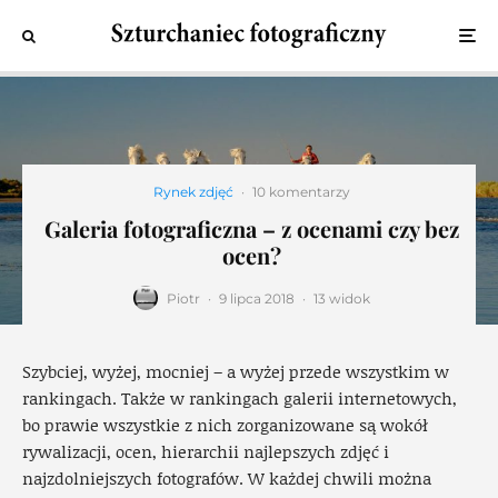
Rynek zdjęć
·
10 komentarzy
Galeria fotograficzna – z ocenami czy bez
ocen?
Piotr
·
9 lipca 2018
·
13 widok
Szybciej, wyżej, mocniej – a wyżej przede wszystkim w
rankingach. Także w rankingach galerii internetowych,
bo prawie wszystkie z nich zorganizowane są wokół
rywalizacji, ocen, hierarchii najlepszych zdjęć i
najzdolniejszych fotografów. W każdej chwili można