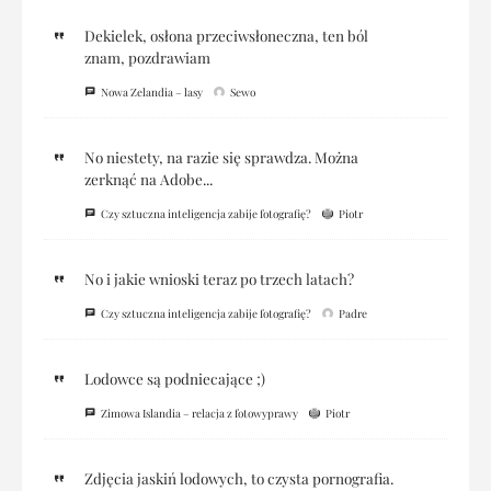
Dekielek, osłona przeciwsłoneczna, ten ból
znam, pozdrawiam
Nowa Zelandia – lasy
Sewo
No niestety, na razie się sprawdza. Można
zerknąć na Adobe...
Czy sztuczna inteligencja zabije fotografię?
Piotr
No i jakie wnioski teraz po trzech latach?
Czy sztuczna inteligencja zabije fotografię?
Padre
Lodowce są podniecające ;)
Zimowa Islandia – relacja z fotowyprawy
Piotr
Zdjęcia jaskiń lodowych, to czysta pornografia.