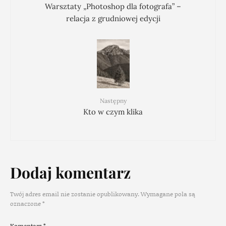
Warsztaty „Photoshop dla fotografa” –
relacja z grudniowej edycji
Następny
Kto w czym klika
Dodaj komentarz
Twój adres email nie zostanie opublikowany.
Wymagane pola są
oznaczone
*
Komentarz
*