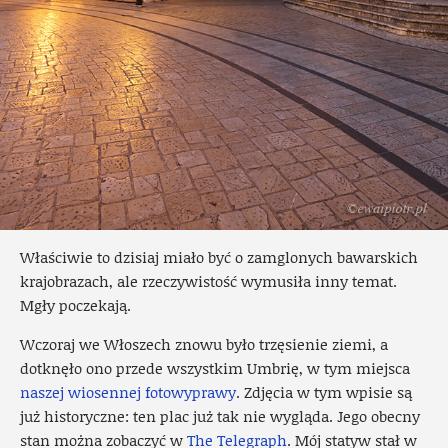
Właściwie to dzisiaj miało być o zamglonych bawarskich
krajobrazach, ale rzeczywistość wymusiła inny temat.
Mgły poczekają.
Wczoraj we Włoszech znowu było trzęsienie ziemi, a
dotknęło ono przede wszystkim Umbrię, w tym miejsca
naszej wiosennej fotowyprawy
. Zdjęcia w tym wpisie są
już historyczne: ten plac już tak nie wygląda. Jego obecny
stan można zobaczyć w
The Telegraph
. Mój statyw stał w