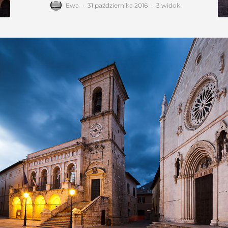
Ewa
·
31 października 2016
·
3 widok