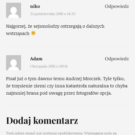
niko
Odpowiedz
31 października 2016 o 14:35
Najgorzej, że sejsmolodzy ostrzegają o dalszych
wstrząsach
Adam
Odpowiedz
1 listopada 2016 o 00:14
Pisał już o tym dawno temu Andrzej Mroczek. Tyle tylko,
że trzęsienie ziemi czy inna katastrofa naturalna to chyba
najmniej brana pod uwagę przez fotografów opcja.
Dodaj komentarz
Twój adres email nie zostanie opublikowany.
Wymagane pola są