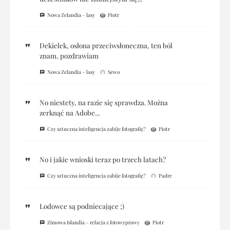
Nowa Zelandia – lasy
Piotr
Dekielek, osłona przeciwsłoneczna, ten ból
znam, pozdrawiam
Nowa Zelandia – lasy
Sewo
No niestety, na razie się sprawdza. Można
zerknąć na Adobe...
Czy sztuczna inteligencja zabije fotografię?
Piotr
No i jakie wnioski teraz po trzech latach?
Czy sztuczna inteligencja zabije fotografię?
Padre
Lodowce są podniecające ;)
Zimowa Islandia – relacja z fotowyprawy
Piotr