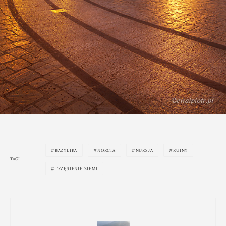
BAZYLIKA
NORCIA
NURSJA
RUINY
TAGI
TRZĘSIENIE ZIEMI