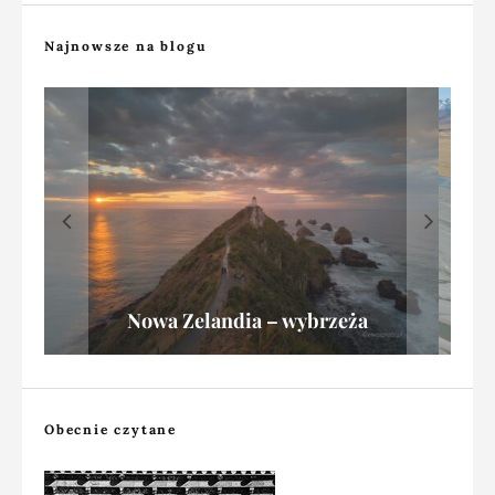
Najnowsze na blogu
Głębia ostrości w fotografii
krajobrazowej, albo spotkanie z wydmą
Namibia: fotografowanie z awionetki
Dronem nad Nową Zelandią
Nowa Zelandia – wybrzeża
Obecnie czytane