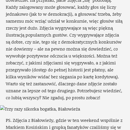
Każdy zalogowany może głosować, każdy głos się liczy
jednakowo (jak to w demokracji), a głosować trzeba, żeby
samemu móc wziąć udział w konkursie, więc głosów siłą
rzeczy jest dużo. Zdjęcia wygrywające są więc piękną
ilustracją popularnych gustów. Czy wygrywające zdjęcia
są dobre, czy nie, tego się z demokratycznych konkursów
nie dowiemy – ale na pewno można się dowiedzieć, co
wywołuje pozytywne odczucia u większości. Można też
zobaczyć, z jakimi zdjęciami się wygrywało, a z jakimi
przegrywało (dostęp do pełnej historii jest płatny, ale
kilka wyników widać bez sięgania po kartę kredytową).
Warto się też zastanowić, dlaczego dane zdjęcie zostało
uznane za lepsze od tego drugiego. Potrzebujesz wiedzieć,
co lubią wszyscy? Nie zgaduj, po prostu zobacz!
PS. Zdjęcia z Białowieży, gdzie w ten weekend wspólnie z
Markiem Kosińskim i grupką fanatyków czailiśmy się w