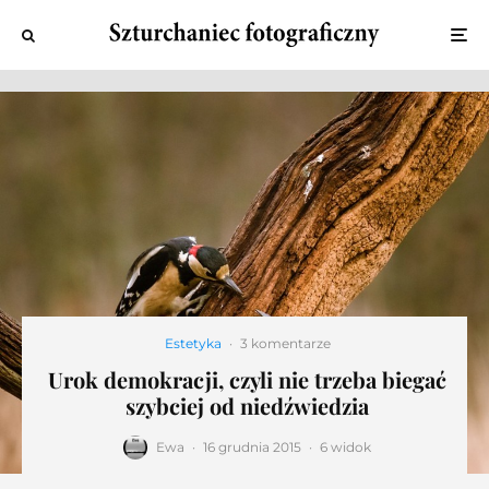
Estetyka
·
3 komentarze
Urok demokracji, czyli nie trzeba biegać
szybciej od niedźwiedzia
Ewa
·
16 grudnia 2015
·
6 widok