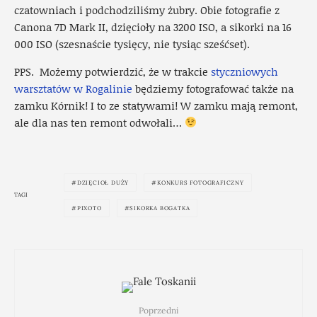
czatowniach i podchodziliśmy żubry. Obie fotografie z
Canona 7D Mark II, dzięcioły na 3200 ISO, a sikorki na 16
000 ISO (szesnaście tysięcy, nie tysiąc sześćset).
PPS. Możemy potwierdzić, że w trakcie
styczniowych
warsztatów w Rogalinie
będziemy fotografować także na
zamku Kórnik! I to ze statywami! W zamku mają remont,
ale dla nas ten remont odwołali…
DZIĘCIOŁ DUŻY
KONKURS FOTOGRAFICZNY
TAGI
PIXOTO
SIKORKA BOGATKA
Poprzedni