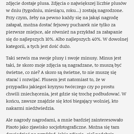
zdjęcie dostaje plusa. Zdjęcia o największej liczbie plusów
w dniu (tygodniu, miesiącu, roku…) zostają nagrodzone.
Przy czym, żeby na pewno każdy się na jakąś nagrodę
załapał, można dostać fejsowy pucharek nie tylko za
pierwsze miejsce, ale również na przykład za załapanie
się do najlepszych 10%. Albo najlepszych 40%. W dowolnej
kategorii, a tych jest dość dużo.
Taki serwis ma swoje plusy i swoje minusy. Minus jest
taki, że skoro moje zdjęcia są nagradzane, to muszą być
świetne, co nie? A skoro są świetne, to nie muszę się
starać i rozwijać. Plusem jest natomiast to, że w
przypadku jakiegoś kryzysu twórczego czy po prostu
chwili zniechęcenia, jest gdzie się trochę podbudować. W
końcu, zawsze znajdzie się ktoś biegający wolniej, kto
nakarmi niedźwiedzia.
Ale nagrody nagrodami, a mnie bardziej zainteresowało
Pixoto jako zjawisko socjofotograficzne. Można się tam
dowiedzieć na przykład, jakie zdjęcia „się” podobają.