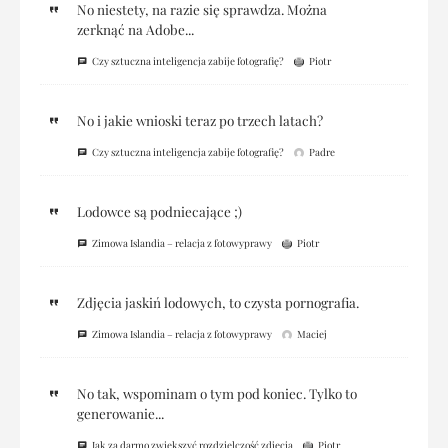
No niestety, na razie się sprawdza. Można
zerknąć na Adobe...
Czy sztuczna inteligencja zabije fotografię?
Piotr
No i jakie wnioski teraz po trzech latach?
Czy sztuczna inteligencja zabije fotografię?
Padre
Lodowce są podniecające ;)
Zimowa Islandia – relacja z fotowyprawy
Piotr
Zdjęcia jaskiń lodowych, to czysta pornografia.
Zimowa Islandia – relacja z fotowyprawy
Maciej
No tak, wspominam o tym pod koniec. Tylko to
generowanie...
Jak za darmo zwiększyć rozdzielczość zdjęcia
Piotr