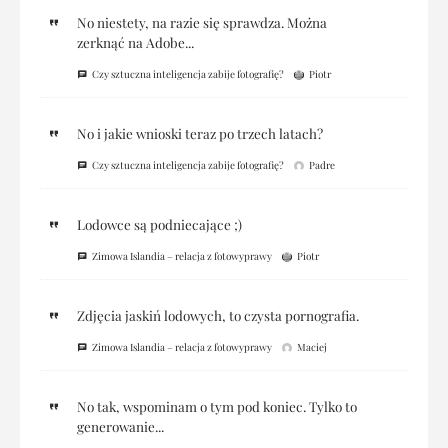
No niestety, na razie się sprawdza. Można
zerknąć na Adobe...
Czy sztuczna inteligencja zabije fotografię?
Piotr
No i jakie wnioski teraz po trzech latach?
Czy sztuczna inteligencja zabije fotografię?
Padre
Lodowce są podniecające ;)
Zimowa Islandia – relacja z fotowyprawy
Piotr
Zdjęcia jaskiń lodowych, to czysta pornografia.
Zimowa Islandia – relacja z fotowyprawy
Maciej
No tak, wspominam o tym pod koniec. Tylko to
generowanie...