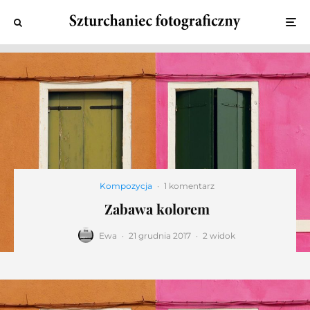
Kompozycja
·
1 komentarz
Zabawa kolorem
Ewa
·
21 grudnia 2017
·
2 widok