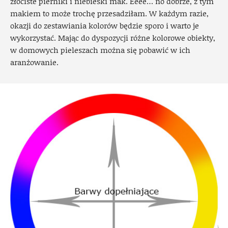
złociste pierniki i niebieski mak. Eeee… no dobrze, z tym
makiem to może trochę przesadziłam. W każdym razie,
okazji do zestawiania kolorów będzie sporo i warto je
wykorzystać. Mając do dyspozycji różne kolorowe obiekty,
w domowych pieleszach można się pobawić w ich
aranżowanie.