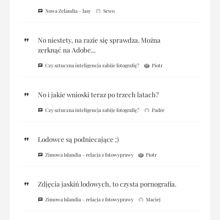
Nowa Zelandia – lasy
Sewo
No niestety, na razie się sprawdza. Można
zerknąć na Adobe...
Czy sztuczna inteligencja zabije fotografię?
Piotr
No i jakie wnioski teraz po trzech latach?
Czy sztuczna inteligencja zabije fotografię?
Padre
Lodowce są podniecające ;)
Zimowa Islandia – relacja z fotowyprawy
Piotr
Zdjęcia jaskiń lodowych, to czysta pornografia.
Zimowa Islandia – relacja z fotowyprawy
Maciej