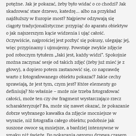
potężne. Jak je pokazać, żeby było widać o co chodzi? Jak
skadrować stare drzewo, katedrę… albo na przykład
najdłuższy w Europie most? Najpierw odzywają się
ciągoty tradycjonalistyczne: przypiąć do aparatu obiektyw
o jak najszerszym kącie widzenia i ująć całość.
Oczywiście, najprościej jest pozbyć się pokusy, ulegając jej,
więc przypinamy i ujmujemy. Powstaje zwykle zdjęcie
pod roboczym tytułem „Jaki jest, każdy widzi”. Spokojnie
można zaczynać sesje od takich zdjęć (żeby już mieć je z
głowy), a dopiero potem zastanowić się, co naprawdę
warto z fotografowanego obiektu pokazać? Jakie cechy
sprawiają, że jest tym, czym jest? Które elementy go
definiują? No właśnie – może nie trzeba fotografować
całości, może ten czy ów fragment wystarczająco rzecz
scharakteryzuje? Ba, może się nawet okazać, że pokazanie
dobrze wybranego kawałka da zdjęcie mocniejsze w
wyrazie, niż fotografia całego obiektu; podobnie jak
suszone owoce są mniejsze, a bardziej intensywne w
smaku niż świeże. Do pokazania ogromu drzewa czasem