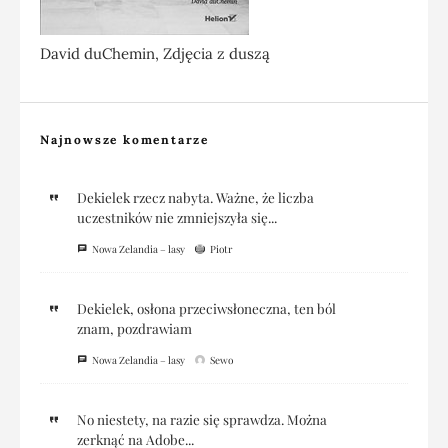
David duChemin, Zdjęcia z duszą
Najnowsze komentarze
Dekielek rzecz nabyta. Ważne, że liczba
uczestników nie zmniejszyła się...
Nowa Zelandia – lasy
Piotr
Dekielek, osłona przeciwsłoneczna, ten ból
znam, pozdrawiam
Nowa Zelandia – lasy
Sewo
No niestety, na razie się sprawdza. Można
zerknąć na Adobe...