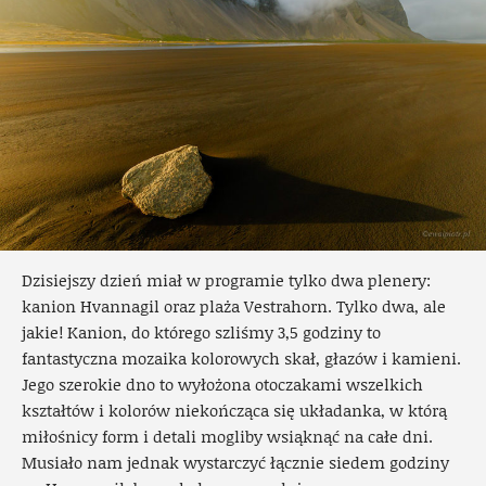
Dzisiejszy dzień miał w programie tylko dwa plenery:
kanion Hvannagil oraz plaża Vestrahorn. Tylko dwa, ale
jakie! Kanion, do którego szliśmy 3,5 godziny to
fantastyczna mozaika kolorowych skał, głazów i kamieni.
Jego szerokie dno to wyłożona otoczakami wszelkich
kształtów i kolorów niekończąca się układanka, w którą
miłośnicy form i detali mogliby wsiąknąć na całe dni.
Musiało nam jednak wystarczyć łącznie siedem godziny