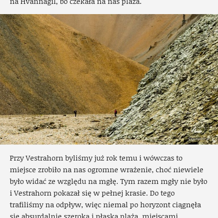
na Hvannagil, bo czekała na nas plaża.
Przy Vestrahorn byliśmy już rok temu i wówczas to
miejsce zrobiło na nas ogromne wrażenie, choć niewiele
było widać ze względu na mgłę. Tym razem mgły nie było
i Vestrahorn pokazał się w pełnej krasie. Do tego
trafiliśmy na odpływ, więc niemal po horyzont ciągnęła
się absurdalnie szeroka i płaska plaża, miejscami