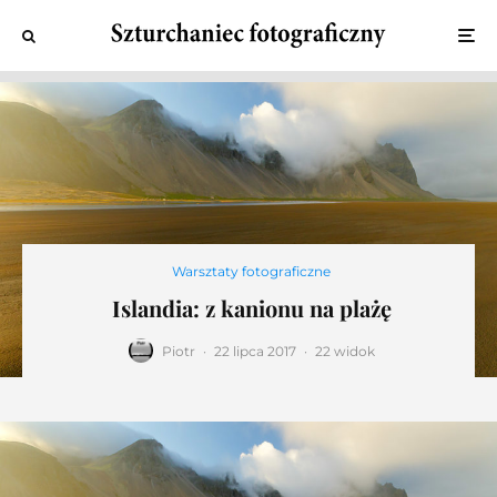
Warsztaty fotograficzne
Islandia: z kanionu na plażę
Piotr
·
22 lipca 2017
·
22 widok