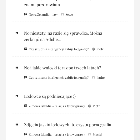
znam, pozdrawiam
Nowa Zelandia – lasy
Sewo
No niestety, na razie się sprawdza. Można
zerknąć na Adobe...
Czy sztuczna inteligencja zabije fotografię?
Piotr
No i jakie wnioski teraz po trzech latach?
Czy sztuczna inteligencja zabije fotografię?
Padre
Lodowce są podniecające ;)
Zimowa Islandia – relacja z fotowyprawy
Piotr
Zdjęcia jaskiń lodowych, to czysta pornografia.
Zimowa Islandia – relacja z fotowyprawy
Maciej