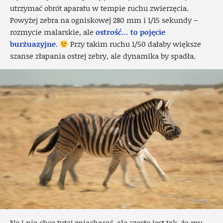
utrzymać obrót aparatu w tempie ruchu zwierzęcia.
Powyżej zebra na ogniskowej 280 mm i 1/15 sekundy –
rozmycie malarskie, ale
ostrość… to pojęcie
burżuazyjne
.
Przy takim ruchu 1/50 dałaby większe
szanse złapania ostrej zebry, ale dynamika by spadła.
No i nie chcę tutaj zniechęcać, ale często jest tak, że my