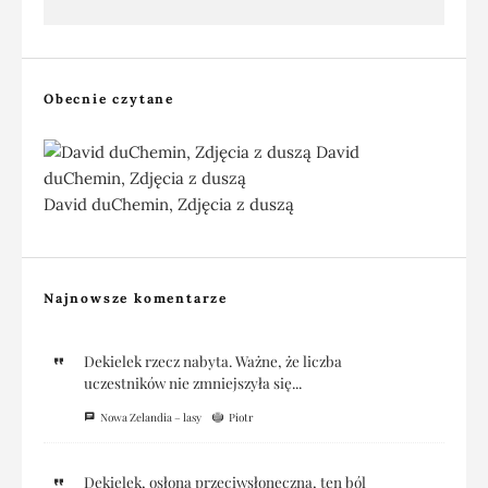
Głębia ostrości w fotografii
krajobrazowej, albo spotkanie z wydmą
Obecnie czytane
David duChemin, Zdjęcia z duszą
Najnowsze komentarze
Dekielek rzecz nabyta. Ważne, że liczba
uczestników nie zmniejszyła się...
Nowa Zelandia – lasy
Piotr
Dekielek, osłona przeciwsłoneczna, ten ból