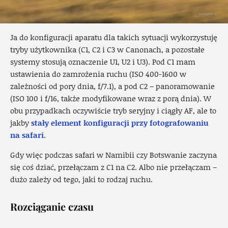
Ja do konfiguracji aparatu dla takich sytuacji wykorzystuję
tryby użytkownika (C1, C2 i C3 w Canonach, a pozostałe
systemy stosują oznaczenie U1, U2 i U3). Pod C1 mam
ustawienia do zamrożenia ruchu (ISO 400-1600 w
zależności od pory dnia, f/7.1), a pod C2 – panoramowanie
(ISO 100 i f/16, także modyfikowane wraz z porą dnia). W
obu przypadkach oczywiście tryb seryjny i ciągły AF, ale to
jakby
stały element konfiguracji przy fotografowaniu
na safari
.
Gdy więc podczas safari w Namibii czy Botswanie zaczyna
się coś dziać, przełączam z C1 na C2. Albo nie przełączam –
dużo zależy od tego, jaki to rodzaj ruchu.
Rozciąganie czasu