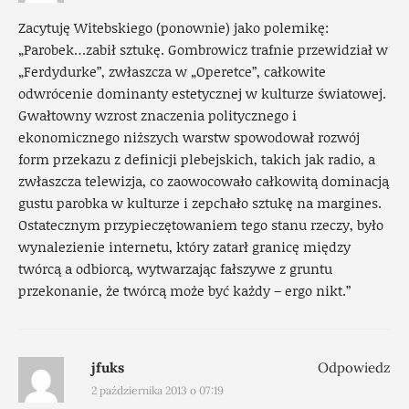
Zacytuję Witebskiego (ponownie) jako polemikę:
„Parobek…zabił sztukę. Gombrowicz trafnie przewidział w
„Ferdydurke”, zwłaszcza w „Operetce”, całkowite
odwrócenie dominanty estetycznej w kulturze światowej.
Gwałtowny wzrost znaczenia politycznego i
ekonomicznego niższych warstw spowodował rozwój
form przekazu z definicji plebejskich, takich jak radio, a
zwłaszcza telewizja, co zaowocowało całkowitą dominacją
gustu parobka w kulturze i zepchało sztukę na margines.
Ostatecznym przypieczętowaniem tego stanu rzeczy, było
wynalezienie internetu, który zatarł granicę między
twórcą a odbiorcą, wytwarzając fałszywe z gruntu
przekonanie, że twórcą może być każdy – ergo nikt.”
jfuks
Odpowiedz
2 października 2013 o 07:19