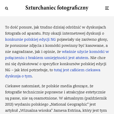
Aparat fotograficzny to nie fotograf
Piotr
·
2 października 2013
·
3 widok
To dość ponure, jak trudno dzisiaj odróżnić w dyskusjach
fotografa od aparatu. Przy okazji internetowej dyskusji o
konkursie polskiej edycji NG
pojawiały się zarówno głosy,
że poruszone zdjęcia z komórki powinny być kasowane, a
nie nagradzane, jak i opinie, że
właśnie użycie komórki w
połączeniu z brakiem umiejętności jest atutem
. Nie chce
mi się dyskutować o specyfice konkursów polskiej edycji
NG – jak ktoś potrzebuje, to
tutaj jest całkiem ciekawa
dyskusja o tym
.
Ciekawe natomiast, że polskie media głoszące, że
fotografie technicznie poprawne i atrakcyjne estetycznie
są passe, nie są osamotnione. W aktualnym (październik
2013) wydaniu polskiego „National Geographic” jest
artykuł „Wizualna wioska” Jamesa Estrina, który jest tym