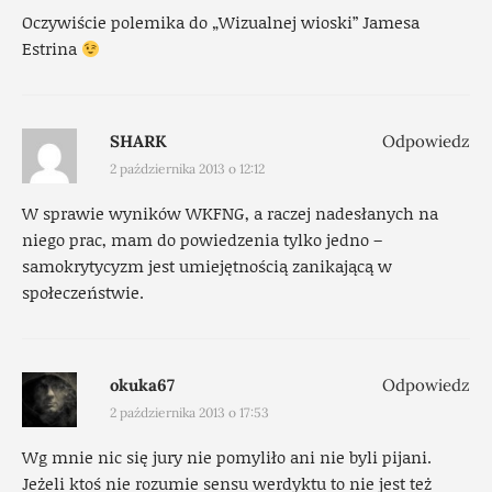
Oczywiście polemika do „Wizualnej wioski” Jamesa
Estrina
SHARK
Odpowiedz
2 października 2013 o 12:12
W sprawie wyników WKFNG, a raczej nadesłanych na
niego prac, mam do powiedzenia tylko jedno –
samokrytycyzm jest umiejętnością zanikającą w
społeczeństwie.
okuka67
Odpowiedz
2 października 2013 o 17:53
Wg mnie nic się jury nie pomyliło ani nie byli pijani.
Jeżeli ktoś nie rozumie sensu werdyktu to nie jest też