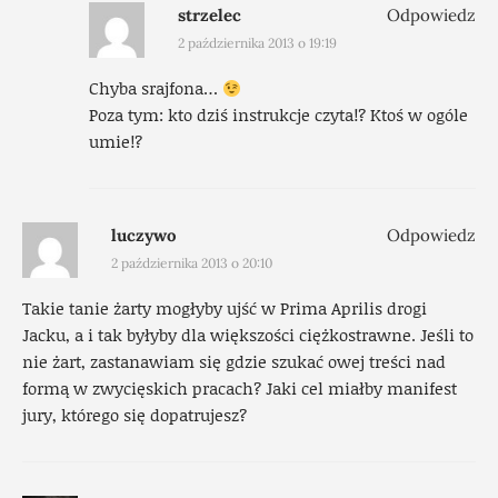
strzelec
Odpowiedz
2 października 2013 o 19:19
Chyba srajfona…
Poza tym: kto dziś instrukcje czyta!? Ktoś w ogóle
umie!?
luczywo
Odpowiedz
2 października 2013 o 20:10
Takie tanie żarty mogłyby ujść w Prima Aprilis drogi
Jacku, a i tak byłyby dla większości ciężkostrawne. Jeśli to
nie żart, zastanawiam się gdzie szukać owej treści nad
formą w zwycięskich pracach? Jaki cel miałby manifest
jury, którego się dopatrujesz?