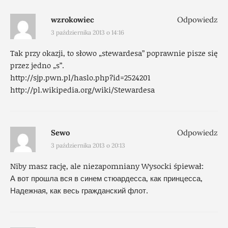
wzrokowiec
Odpowiedz
3 października 2013 o 14:16
Tak przy okazji, to słowo „stewardesa” poprawnie pisze się
przez jedno „s”.
http://sjp.pwn.pl/haslo.php?id=2524201
http://pl.wikipedia.org/wiki/Stewardesa
Sewo
Odpowiedz
3 października 2013 o 20:13
Niby masz rację, ale niezapomniany Wysocki śpiewał:
А вот прошла вся в синем стюардесса, как принцесса,
Надежная, как весь гражданский флот.