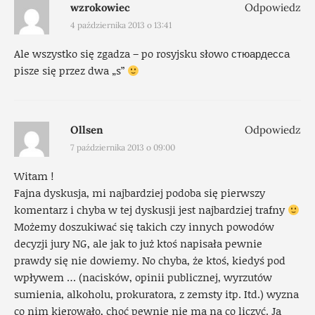
wzrokowiec
Odpowiedz
4 października 2013 o 13:41
Ale wszystko się zgadza – po rosyjsku słowo стюардесса
pisze się przez dwa „s”
Ollsen
Odpowiedz
7 października 2013 o 09:00
Witam !
Fajna dyskusja, mi najbardziej podoba się pierwszy
komentarz i chyba w tej dyskusji jest najbardziej trafny
Możemy doszukiwać się takich czy innych powodów
decyzji jury NG, ale jak to już ktoś napisała pewnie
prawdy się nie dowiemy. No chyba, że ktoś, kiedyś pod
wpływem … (nacisków, opinii publicznej, wyrzutów
sumienia, alkoholu, prokuratora, z zemsty itp. Itd.) wyzna
co nim kierowało, choć pewnie nie ma na co liczyć. Ja