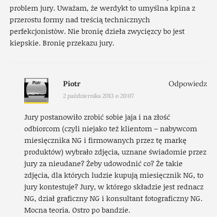
problem jury. Uważam, że werdykt to umyślna kpina z
przerostu formy nad treścią technicznych
perfekcjonistòw. Nie bronię dzieła zwycięzcy bo jest
kiepskie. Bronię przekazu jury.
Piotr
Odpowiedz
2 października 2013 o 20:07
Jury postanowiło zrobić sobie jaja i na złość
odbiorcom (czyli niejako też klientom – nabywcom
miesięcznika NG i firmowanych przez tę markę
produktów) wybrało zdjęcia, uznane świadomie przez
jury za nieudane? Żeby udowodnić co? Że takie
zdjęcia, dla których ludzie kupują miesięcznik NG, to
jury kontestuje? Jury, w którego składzie jest rednacz
NG, dział graficzny NG i konsultant fotograficzny NG.
Mocna teoria. Ostro po bandzie.