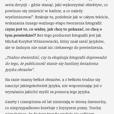
seria decyzji – gdzie stanąć, jaki wykorzystać obiektyw, co
powinno się zmieścić w kadrze, a co należy
wyeliminować”. Brakuje tu, podobnie jak w całym tekście,
wskazania innego ważnego etapu tworzenia fotografii:
czym jest to, co widzę, jak chcę to pokazać, co chcę o
tym powiedzieć?
Bez tego producent fotografii jest jak
Michał Korybut Wiśniowiecki, który znał sześć języków,
ale w żadnym nie miał nic ciekawego do powiedzenia.
„Trudno stwierdzić, czy ta eksplozja fotografii doprowadzi
do tego, że publiczność stanie się bardziej świadoma
języka obrazów”.
Na razie mamy bełkot obrazów, a z bełkotu trudno się
nauczyć jakiegokolwiek języka, nie wspominając już o
wyrażaniu jakichś myśli za pomocą tego języka.
Gazety i czasopisma od lat zmierzają w stronę darmochy,
co nieprzypadkowo koreluje z kryzysem prasy. Trochę
niepokojące, że do tego trendu wydaje się całkiem