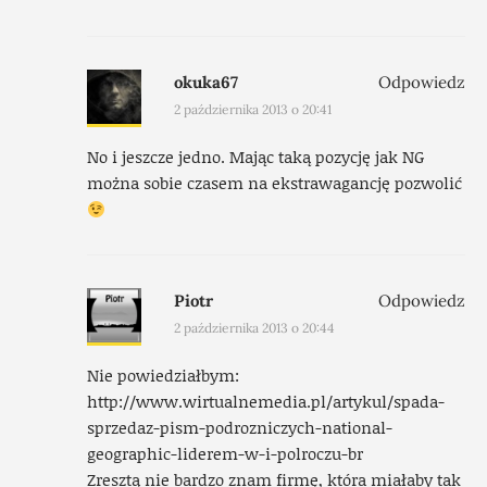
okuka67
Odpowiedz
2 października 2013 o 20:41
No i jeszcze jedno. Mając taką pozycję jak NG
można sobie czasem na ekstrawagancję pozwolić
Piotr
Odpowiedz
2 października 2013 o 20:44
Nie powiedziałbym:
http://www.wirtualnemedia.pl/artykul/spada-
sprzedaz-pism-podrozniczych-national-
geographic-liderem-w-i-polroczu-br
Zresztą nie bardzo znam firmę, która miałaby tak