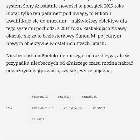
system Sony A: ostatnie nowości to początek 2015 roku.
Biorąc tylko ten parametr pod uwagę, to Nikon 1
kwalifikuje się do muzeum – najświeższy obiektyw dla
tego systemu pochodzi z 2014 roku. Zaskakująco żwawy
okazuje się za to bezlusterkowy Canon M: po jednym
nowym obiektywie w ostatnich trzech latach.
Nieobecność na Photokinie niczego nie rozstrzyga, ale w
przypadku nieobecnych od dłuższego czasu można nabrać
poważnych wątpliwości, czy się jeszcze pojawią.
CANON M
NIKON 1
NIKON J5
TAGI
OLYMPUS E-5
PHOTOKINA
SONY A
SONY E