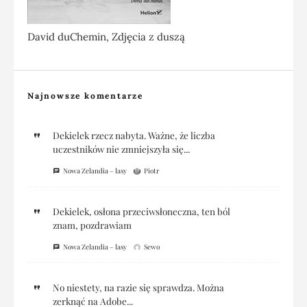
David duChemin, Zdjęcia z duszą
Najnowsze komentarze
Dekielek rzecz nabyta. Ważne, że liczba
uczestników nie zmniejszyła się...
Nowa Zelandia – lasy
Piotr
Dekielek, osłona przeciwsłoneczna, ten ból
znam, pozdrawiam
Nowa Zelandia – lasy
Sewo
No niestety, na razie się sprawdza. Można
zerknąć na Adobe...