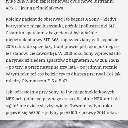
tylko 2016 Nikon zaprezentował dwie nowe lustrzanki
APS-C i jedną pełnoklatkową.
Kolejny pacjent do obserwacji to bagnet A Sony – kiedyś
korzystały z niego lustrzanki, później półlustrzanki SLT.
Ostatnim aparatem z bagnetem A był właśnie
niepełnoklatkowy SLT-A68, zapowiedziany w listopadzie
2015 (choć do sprzedaży trafił prawie pół roku później, co
też stanowi ciekawostkę). W 2010 roku Sony wprowadziło
na rynek aż siedem aparatów z bagnetem A, w 2011 i 2012
– po trzy, a przez następne trzy lata – po jednym rocznie.
W tym roku też coś będzie czy to dłuższa przerwa? Coś jak
między Olympusem E-5 a E-6?
Jak już jesteśmy przy Sony, to i w niepełnoklatkowych
NEX-ach (które od pewnego czasu oficjalnie NEX-ami nie
są) też nie dzieje się zbyt wiele. Owszem, w tym roku
pojawił się A6300 – jedyny po A5100 z połowy 2014 roku.