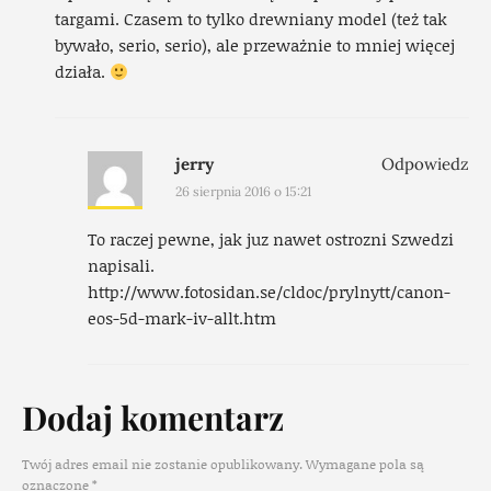
targami. Czasem to tylko drewniany model (też tak
bywało, serio, serio), ale przeważnie to mniej więcej
działa.
jerry
Odpowiedz
26 sierpnia 2016 o 15:21
To raczej pewne, jak juz nawet ostrozni Szwedzi
napisali.
http://www.fotosidan.se/cldoc/prylnytt/canon-
eos-5d-mark-iv-allt.htm
Dodaj komentarz
Twój adres email nie zostanie opublikowany.
Wymagane pola są
oznaczone
*