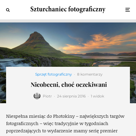
Sprzęt fotograficzny
·
8 komentarzy
Nieobecni, choć oczekiwani
Piotr
·
24 sierpnia 2016
·
1 widok
Niespełna miesiąc do Photokiny – największych targów
fotograficznych – więc tradycyjnie w tygodniach
poprzedzających to wydarzenie mamy serię premier