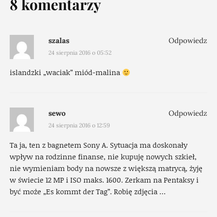
8 komentarzy
szalas
Odpowiedz
24 sierpnia 2016 o 05:52
islandzki „waciak” miód-malina
sewo
Odpowiedz
24 sierpnia 2016 o 12:59
Ta ja, ten z bagnetem Sony A. Sytuacja ma doskonały
wpływ na rodzinne finanse, nie kupuję nowych szkieł,
nie wymieniam body na nowsze z większą matrycą, żyję
w świecie 12 MP i ISO maks. 1600. Zerkam na Pentaksy i
być może „Es kommt der Tag”. Robię zdjęcia …