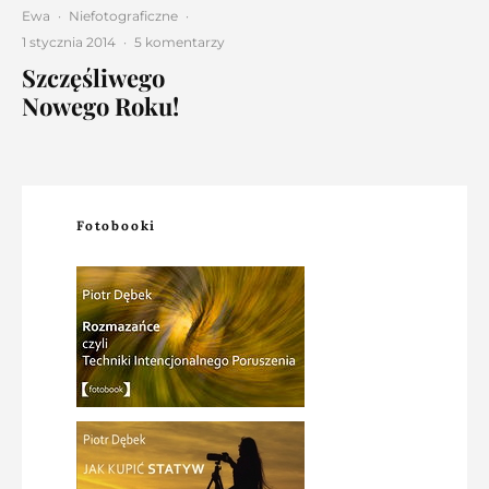
Ewa
·
Niefotograficzne
·
1 stycznia 2014
·
5 komentarzy
Szczęśliwego
Nowego Roku!
Fotobooki