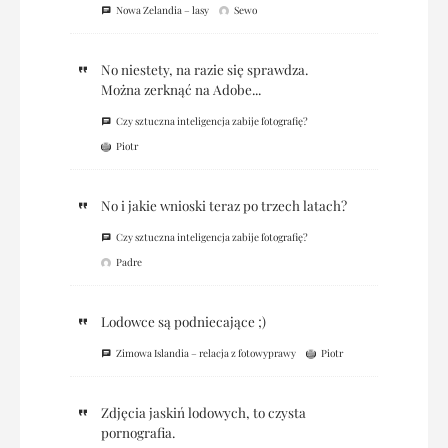
Nowa Zelandia – lasy
Sewo
No niestety, na razie się sprawdza.
Można zerknąć na Adobe...
Czy sztuczna inteligencja zabije fotografię?
Piotr
No i jakie wnioski teraz po trzech latach?
Czy sztuczna inteligencja zabije fotografię?
Padre
Lodowce są podniecające ;)
Zimowa Islandia – relacja z fotowyprawy
Piotr
Zdjęcia jaskiń lodowych, to czysta
pornografia.