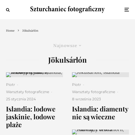
Home
Jökulsárlón
Najnowsze
Jökulsárlón
Piotr
·
Piotr
·
Warsztaty fotograficzne
·
Warsztaty fotograficzne
·
25 stycznia 2024
8 września 2023
Islandia: lodowe
Islandia: diamenty
jaskinie, lodowe
nie są wieczne
plaże