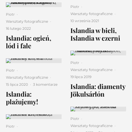
Piotr
·
Warsztaty fotograficzne
·
Piotr
·
10 września 2021
Warsztaty fotograficzne
·
Islandia w bieli,
16 lutego 2022
Islandia: ogień,
Islandia w czerni
lód i fale
Piotr
·
Warsztaty fotograficzne
·
Piotr
·
19 lipca 2019
Warsztaty fotograficzne
·
Islandia: diamenty
15 lipca 2020
·
3 komentarze
Islandia:
Jökulsárlón
plażujemy!
Piotr
·
Warsztaty fotograficzne
·
Piotr
·