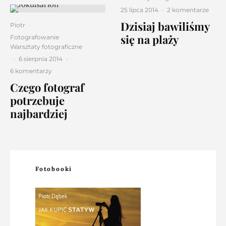
25 lipca 2014
·
2 komentarze
Dzisiaj bawiliśmy
Piotr
·
się na plaży
Fotografowanie
Warsztaty fotograficzne
·
6 sierpnia 2014
·
6 komentarzy
Czego fotograf
potrzebuje
najbardziej
Fotobooki