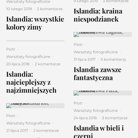
9 lutego 2019
·
3 komentarze
Warsztaty fotograficzne
·
Islandia: kraina
10 lutego 2019
·
2 komentarze
Islandia: wszystkie
niespodzianek
kolory zimy
Piotr
·
Piotr
·
Warsztaty fotograficzne
·
Warsztaty fotograficzne
·
31 lipca 2017
·
5 komentarzy
20 lipca 2018
·
2 komentarze
Islandia zawsze
Islandia:
fantastyczna
najcieplejszy z
najzimniejszych
Piotr
·
Warsztaty fotograficzne
·
Piotr
·
24 lipca 2016
·
3 komentarze
Warsztaty fotograficzne
·
Islandia w bieli i
21 lipca 2017
·
2 komentarze
czerni