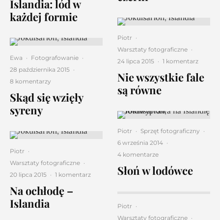
Islandia: lód w
każdej formie
Piotr
·
Warsztaty fotograficzne
·
Ewa
·
Fotografowanie
·
24 lipca 2015
·
1 komentarz
28 października 2015
·
Nie wszystkie fale
8 komentarzy
są równe
Skąd się wzięły
syreny
Piotr
·
Sprzęt fotograficzny
·
6 września 2014
·
Piotr
·
4 komentarze
Warsztaty fotograficzne
·
Słoń w lodówce
20 lipca 2015
·
1 komentarz
Na ochłodę –
Islandia
Piotr
·
Warsztaty fotograficzne
·