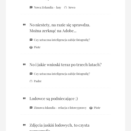
Nowa Zelandia – lasy
Sewo
No niestety, na razie się sprawdza.
Można zerknąć na Adobe...
Czy sztuczna inteligencja zabije fotografię?
Piotr
No i jakie wnioski teraz po trzech latach?
Czy sztuczna inteligencja zabije fotografię?
Padre
Lodowce są podniecające ;)
Zimowa Islandia – relacja z fotowyprawy
Piotr
Zdjęcia jaskiń lodowych, to czysta
pornografia.