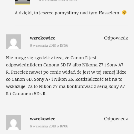
A dzięki, to jeszcze pomyślimy nad tym Hasselem.
wzrokowiec
Odpowiedz
6 września 2018 o 15:56
Nie mogę się zgodzić z tezą, że Canon R jest
odpowiednikiem Canona 5D IV albo Nikona Z7 i Sony A7
R. Przecież nawet po cenie widać, że jest w tej samej lidze
co Canon 6D, Sony A7 i Nikon Z6. Rozdzielczość też na to
wskazuje. Za to Nikon Z7 ma konkurować z serią Sony A7
R i Canonem 5Ds R.
wzrokowiec
Odpowiedz
6 września 2018 o 16:06