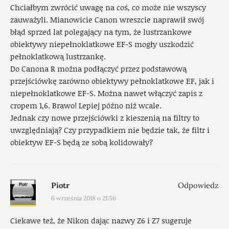
Chciałbym zwrócić uwagę na coś, co może nie wszyscy
zauważyli. Mianowicie Canon wreszcie naprawił swój
błąd sprzed lat polegający na tym, że lustrzankowe
obiektywy niepełnoklatkowe EF-S mogły uszkodzić
pełnoklatkową lustrzankę.
Do Canona R można podłączyć przez podstawową
przejściówkę zarówno obiektywy pełnoklatkowe EF, jak i
niepełnoklatkowe EF-S. Można nawet włączyć zapis z
cropem 1,6. Brawo! Lepiej późno niż wcale.
Jednak czy nowe przejściówki z kieszenią na filtry to
uwzględniają? Czy przypadkiem nie będzie tak, że filtr i
obiektyw EF-S będą ze sobą kolidowały?
Piotr
Odpowiedz
6 września 2018 o 21:56
Ciekawe też, że Nikon dając nazwy Z6 i Z7 sugeruje