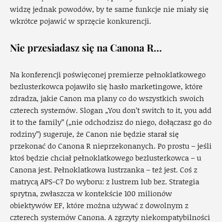
widzę jednak powodów, by te same funkcje nie miały się
wkrótce pojawić w sprzęcie konkurencji.
Nie przesiadasz się na Canona R…
Na konferencji poświęconej premierze pełnoklatkowego
bezlusterkowca pojawiło się hasło marketingowe, które
zdradza, jakie Canon ma plany co do wszystkich swoich
czterech systemów. Slogan „You don’t switch to it, you add
it to the family” („nie odchodzisz do niego, dołączasz go do
rodziny”) sugeruje, że Canon nie będzie starał się
przekonać do Canona R nieprzekonanych. Po prostu – jeśli
ktoś będzie chciał pełnoklatkowego bezlusterkowca – u
Canona jest. Pełnoklatkowa lustrzanka – też jest. Coś z
matrycą APS-C? Do wyboru: z lustrem lub bez. Strategia
sprytna, zwłaszcza w kontekście 100 milionów
obiektywów EF, które można używać z dowolnym z
czterech systemów Canona. A zgrzyty niekompatybilności