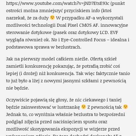
https://www.youtube.com/watch?v=jND7EtsE93c
(punkt
ostrości można zmniejszyć przyciskiem info (ktoś
narzekał, że za duży
W przypadku AF-a wykorzystali
możliwości technologii Dual Pixel CMOS AF. innowacyjne
sterowanie dotykowe (pasek oraz dotykowy LCD. EVF
wygląda również ok. No i Eye-Controlled Focus – idealna i
podstawowa sprawa w bezlustrach.
Jak na pierwszy model całkiem nieźle. Ofertą szkieł
zamietli konkurencję pokazując, że potrafią zrobić coś
lepiej (i drożej) niż konkurencja. Tak więc faktycznie tanio
to już było a lżej z nowymi jasnymi szkłami z pewnością
nie będzie.
Oczywiście pojawią się głosy, że nic ciekawego i taniej
będzie zainwestować w lustrzankę
Z pewnością tak
Jednak to, co wyróżnia właśnie bezlustra to bezpośredni
podgląd zdjęcia przed naciśnięciem spustu oraz
możliwość skorygowania ekspozycji w wizjerze przed
wykonaniem zdjęcia. Do tego dochodzi doskonały AF z