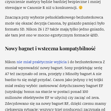
czyszczenie matrycy będzie bardziej bezpieczne i mniej
stresujące w Canonie R niż u konkurencji.
Znacząca przy wyborze pełnoklatkowego bezlusterkowca
może się okazać decyzja Canona, by gniazdo pamięci było
formatu SD. Nikon Z6 i Z7 także mają tylko jedno gniazdo,
ale tam jest ono w mocno egzotycznym formacie QXD.
Nowy bagnet i wsteczna kompatybilność
Nikon
nie miał praktycznie wyjścia
i do bezlusterkowca Z
musiał wprowadzić nowy bagnet. Sony projektując serię
A7 też zaczynało od zera, przejęty z Minolty bagnet A nie
bardzo tu się mógł przydać. Canon jako jedyny z tej trójki
miał realny wybór: zastosować dotychczasowy bagnet EF
(uzyskując bonus na starcie w postaci ponad 100
milionów obiektywów EF w użyciu) czy zacząć od zera.
Zdecydowano się na nowy bagnet RF, dzięki czemu mamy
ciekawszą sytuację: wszyscy trzej producenci zaczynają od