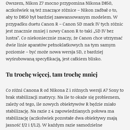
Owszem, Nikon Z7 mocno przypomina Nikona D850,
aczkolwiek są też znaczące różnice – Nikon zadbał o to,
aby to D850 był bardziej zaawansowanym modelem. W
przypadku duetu Canon R – Canon 5D mark IV tych różnic
jest znacznie mniej i nowy Canon R to taki „5D IV bez
lustra”. Co niekoniecznie znaczy, że Canon chce utrzymać
dwie linie aparatów pełnoklatkowych na tym samym
poziomie – być może nowa wersja 5D, z bardziej
wyśrubowaną specyfikacją, jest całkiem blisko.
Tu trochę więcej, tam trochę mniej
Co różni Canona R od Nikona Z i różnych wersji A7 Sony to
brak stabilizacji matrycy. Na ile to okaże się problemem,
zależy od tego, ile nowych obiektywów R będzie miało
stabilizację. Na razie z 4 zapowiedzianych połowa ma
stabilizację (aczkolwiek pozostałe dwa obiektywy mają
jasność f/2 i f/1.2). W każdym razie samodzielne