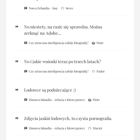
Nowa Zelandia – lasy
Sewo
No niestety, na razie się sprawdza. Można
zerknąć na Adobe...
Czy sztuczna inteligencja zabije fotografię?
Piotr
No i jakie wnioski teraz po trzech latach?
Czy sztuczna inteligencja zabije fotografię?
Padre
Lodowce są podniecające ;)
Zimowa Islandia – relacja z fotowyprawy
Piotr
Zdjęcia jaskiń lodowych, to czysta pornografia.
Zimowa Islandia – relacja z fotowyprawy
Maciej