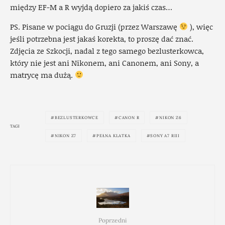
między EF-M a R wyjdą dopiero za jakiś czas…
PS. Pisane w pociągu do Gruzji (przez Warszawę
), więc
jeśli potrzebna jest jakaś korekta, to proszę dać znać.
Zdjęcia ze Szkocji, nadal z tego samego bezlusterkowca,
który nie jest ani Nikonem, ani Canonem, ani Sony, a
matrycę ma dużą.
BEZLUSTERKOWCE
CANON R
NIKON Z6
TAGI
NIKON Z7
PEŁNA KLATKA
SONY A7 RIII
Poprzedni