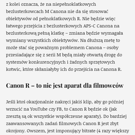
z kolei oznacza, że na niepełnoklatkowych
bezlusterkowcach M Canona nie da się stosować
obiektywów od pełnoklatkowych R. Nie będzie więc
łatwego przejścia z bezlusterkowych APS-C Canona na
bezlusterkową pełną klatkę – zmiana będzie wymagała
wymiany wszystkich obiektywów. Na dłuższą metę to
może stać się poważnym problemem Canona – osoby
przesiadające się z serii M będą miały otwartą drogę do
systemów konkurencyjnych i żadnych sprzętowych
kotwic, które skłaniałyby ich do przejścia na Canona R.
Canon R – to nie jest aparat dla filmowców
Jeśli ktoś okazjonalnie nakręci jakiś klip, aby go później
wrzucić na YouTube czy FB, to Canon R będzie ok (jak
zresztą są ok wszystkie współczesne aparaty). Do bardziej
zaawansowanych zadań filmowych Canon R jest zbyt
okrojony. Owszem, jest imponujący bitrate (4 razy większy