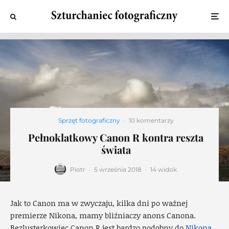
Sprzęt fotograficzny
·
10 komentarzy
Pełnoklatkowy Canon R kontra reszta
świata
Piotr
·
5 września 2018
·
14 widok
Jak to Canon ma w zwyczaju, kilka dni po ważnej
premierze Nikona, mamy bliźniaczy anons Canona.
Bezlusterkowiec Canon R jest bardzo podobny do
Nikona