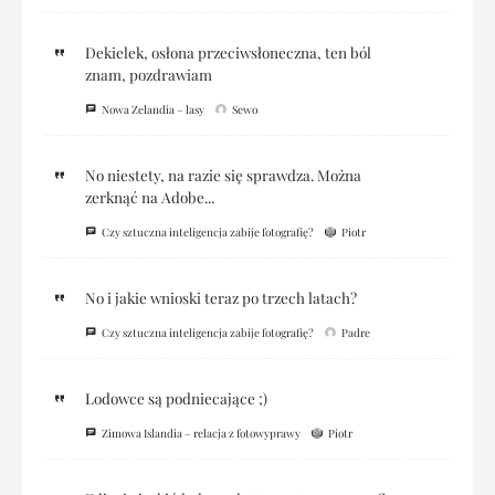
Dekielek, osłona przeciwsłoneczna, ten ból
znam, pozdrawiam
Nowa Zelandia – lasy
Sewo
No niestety, na razie się sprawdza. Można
zerknąć na Adobe...
Czy sztuczna inteligencja zabije fotografię?
Piotr
No i jakie wnioski teraz po trzech latach?
Czy sztuczna inteligencja zabije fotografię?
Padre
Lodowce są podniecające ;)
Zimowa Islandia – relacja z fotowyprawy
Piotr