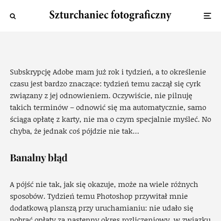
Adobe i co może z nią pójść nie tak
Ewa
·
6 grudnia 2018
·
73 widok
Subskrypcję Adobe mam już rok i tydzień, a to określenie
czasu jest bardzo znaczące: tydzień temu zaczął się cyrk
związany z jej odnowieniem. Oczywiście, nie pilnuję
takich terminów – odnowić się ma automatycznie, samo
ściąga opłatę z karty, nie ma o czym specjalnie myśleć. No
chyba, że jednak coś pójdzie nie tak…
Banalny błąd
A pójść nie tak, jak się okazuje, może na wiele różnych
sposobów. Tydzień temu Photoshop przywitał mnie
dodatkową planszą przy uruchamianiu: nie udało się
pobrać opłaty za następny okres rozliczeniowy, w związku