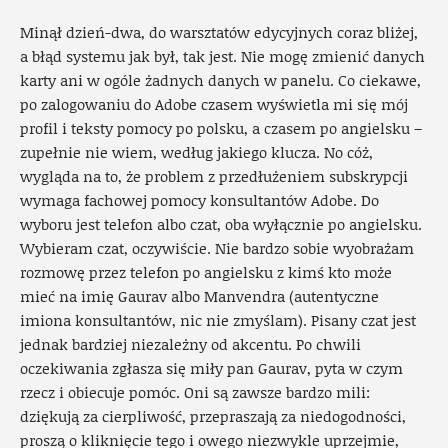
Minął dzień-dwa, do warsztatów edycyjnych coraz bliżej,
a błąd systemu jak był, tak jest. Nie mogę zmienić danych
karty ani w ogóle żadnych danych w panelu. Co ciekawe,
po zalogowaniu do Adobe czasem wyświetla mi się mój
profil i teksty pomocy po polsku, a czasem po angielsku –
zupełnie nie wiem, według jakiego klucza. No cóż,
wygląda na to, że problem z przedłużeniem subskrypcji
wymaga fachowej pomocy konsultantów Adobe. Do
wyboru jest telefon albo czat, oba wyłącznie po angielsku.
Wybieram czat, oczywiście. Nie bardzo sobie wyobrażam
rozmowę przez telefon po angielsku z kimś kto może
mieć na imię Gaurav albo Manvendra (autentyczne
imiona konsultantów, nic nie zmyślam). Pisany czat jest
jednak bardziej niezależny od akcentu. Po chwili
oczekiwania zgłasza się miły pan Gaurav, pyta w czym
rzecz i obiecuje pomóc. Oni są zawsze bardzo mili:
dziękują za cierpliwość, przepraszają za niedogodności,
proszą o kliknięcie tego i owego niezwykle uprzejmie,