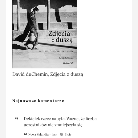
David duChemin, Zdjęcia z duszą
Najnowsze komentarze
Dekielek rzecz nabyta. Ważne, że liczba
uczestników nie zmniejszyła się...
Nowa Zelandia – lasy
Piotr