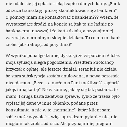
nie udało się jej opłacić – błąd zapisu danych karty. „Bank
odrzuca transakcję, proszę skontaktować się z bankiem”.
O północy mam się kontaktować z bankiem??? Wiem, że
wystarczające środki na koncie są (tak to się ładnie po
bankowemu nazywa) i że karta działa, a przynajmniej
wczoraj w normalnym sklepie działała. To co ma mi bank
zrobić (abstrahując od pory dnia)?
W wyniku ponadgodzinnej dyskusji ze wsparciem Adobe,
moja sytuacja uległa pogorszeniu. Przedtem Photoshop
krzyczał o opłatę, ale jeszcze działał. Teraz już nie działa,
bo stara subskrypcja została anulowana, a nowa pozostaje
nieopłacona. „Eeee… a może ma Pani możliwość zapłacić
jakąś inną kartą?” No w sumie, jak by się tak postarać, to
mam. I druga karta załatwiła sprawę. Tylko że trzeba było
wpisać jej dane w inne okienko, podane przez
konsultanta, a nie w to „normalne”, które klient sam
sobie może wywołać – więc uprzedzam pytanie: nie, nie
mogłam tak zrobić od razu. Ale przynajmniej program