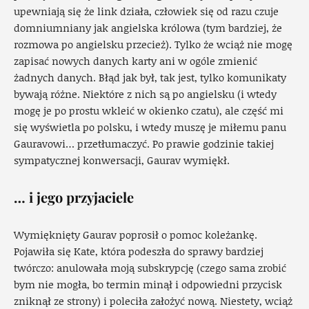
upewniają się że link działa, człowiek się od razu czuje
domniumniany jak angielska królowa (tym bardziej, że
rozmowa po angielsku przecież). Tylko że wciąż nie mogę
zapisać nowych danych karty ani w ogóle zmienić
żadnych danych. Błąd jak był, tak jest, tylko komunikaty
bywają różne. Niektóre z nich są po angielsku (i wtedy
mogę je po prostu wkleić w okienko czatu), ale część mi
się wyświetla po polsku, i wtedy muszę je miłemu panu
Gauravowi… przetłumaczyć. Po prawie godzinie takiej
sympatycznej konwersacji, Gaurav wymiękł.
… i jego przyjaciele
Wymięknięty Gaurav poprosił o pomoc koleżankę.
Pojawiła się Kate, która podeszła do sprawy bardziej
twórczo: anulowała moją subskrypcję (czego sama zrobić
bym nie mogła, bo termin minął i odpowiedni przycisk
zniknął ze strony) i poleciła założyć nową. Niestety, wciąż