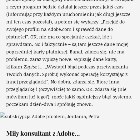
z czym program będzie działał jeszcze przez jakiś czas
(informując przy każdym uruchomieniu jak długi jeszcze
mi ten czas pozostał), a potem się wyłączy. „Przejdź do
swojego profilu na Adobe.com i sprawdź dane do
płatności”. OK, nie ma co specjalnie czekać, idę i
sprawdzam. No i faktycznie – są tam jeszcze dane mojej
poprzedniej karty płatniczej. Banał, zdarza się, nie ma
problemu, zaraz wpiszę nowe. Wpisuję dane karty,
klikam
Zapisz
i… „Wystąpił błąd podczas przetwarzania
Twoich danych. Spróbuj wykonać operację korzystając z
innej przeglądarki”. No dobra, zdarza się. Biorę inną
przeglądarkę i (oczywiście) to samo. OK, zdarza się (nie
mówiłam już tego?), może jakiś ogólniejszy błąd systemu,
poczekam dzień-dwa i spróbuję znowu.
Miły konsultant z Adobe…