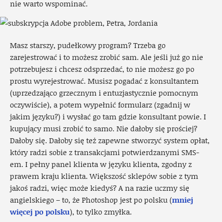
nie warto wspominać.
Masz starszy, pudełkowy program? Trzeba go
zarejestrować i to możesz zrobić sam. Ale jeśli już go nie
potrzebujesz i chcesz odsprzedać, to nie możesz go po
prostu wyrejestrować. Musisz pogadać z konsultantem
(uprzedzająco grzecznym i entuzjastycznie pomocnym
oczywiście), a potem wypełnić formularz (zgadnij w
jakim języku?) i wysłać go tam gdzie konsultant powie. I
kupujący musi zrobić to samo. Nie dałoby się prościej?
Dałoby się. Dałoby się też zapewne stworzyć system opłat,
który radzi sobie z transakcjami potwierdzanymi SMS-
em. I pełny panel klienta w języku klienta, zgodny z
prawem kraju klienta. Większość sklepów sobie z tym
jakoś radzi, więc może kiedyś? A na razie uczmy się
angielskiego – to, że Photoshop jest po polsku (
mniej
więcej po polsku
), to tylko zmyłka.