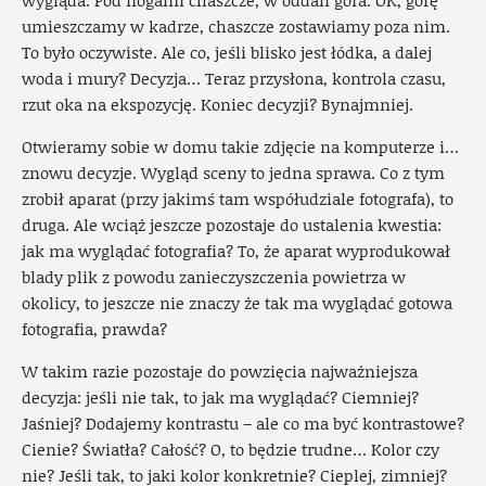
wygląda. Pod nogami chaszcze, w oddali góra. OK, górę
umieszczamy w kadrze, chaszcze zostawiamy poza nim.
To było oczywiste. Ale co, jeśli blisko jest łódka, a dalej
woda i mury? Decyzja… Teraz przysłona, kontrola czasu,
rzut oka na ekspozycję. Koniec decyzji? Bynajmniej.
Otwieramy sobie w domu takie zdjęcie na komputerze i…
znowu decyzje. Wygląd sceny to jedna sprawa. Co z tym
zrobił aparat (przy jakimś tam współudziale fotografa), to
druga. Ale wciąż jeszcze pozostaje do ustalenia kwestia:
jak ma wyglądać fotografia? To, że aparat wyprodukował
blady plik z powodu zanieczyszczenia powietrza w
okolicy, to jeszcze nie znaczy że tak ma wyglądać gotowa
fotografia, prawda?
W takim razie pozostaje do powzięcia najważniejsza
decyzja: jeśli nie tak, to jak ma wyglądać? Ciemniej?
Jaśniej? Dodajemy kontrastu – ale co ma być kontrastowe?
Cienie? Światła? Całość? O, to będzie trudne… Kolor czy
nie? Jeśli tak, to jaki kolor konkretnie? Cieplej, zimniej?