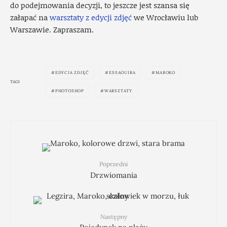
do podejmowania decyzji, to jeszcze jest szansa się
załapać na
warsztaty z edycji zdjęć
we Wrocławiu lub
Warszawie. Zapraszam.
EDYCJA ZDJĘĆ
ESSAOUIRA
MAROKO
TAGI
PHOTOSHOP
WARSZTATY
Poprzedni
Drzwiomania
Następny