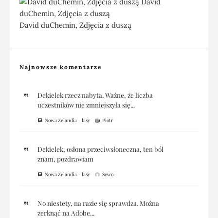
David duChemin, Zdjęcia z duszą
Najnowsze komentarze
Dekielek rzecz nabyta. Ważne, że liczba
uczestników nie zmniejszyła się...
Nowa Zelandia – lasy
Piotr
Dekielek, osłona przeciwsłoneczna, ten ból
znam, pozdrawiam
Nowa Zelandia – lasy
Sewo
No niestety, na razie się sprawdza. Można
zerknąć na Adobe...