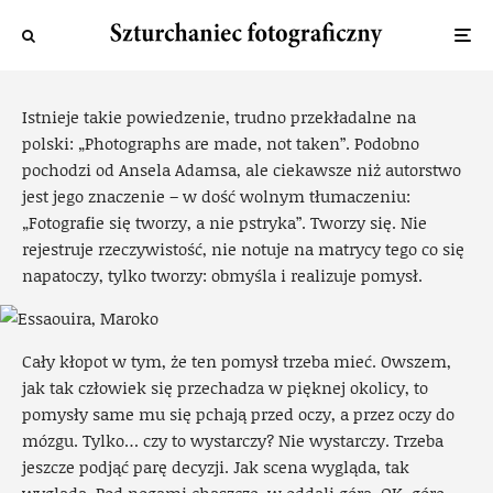
Decyzje, ciągle decyzje…
Ewa
·
15 listopada 2013
·
2 widok
Istnieje takie powiedzenie, trudno przekładalne na
polski: „Photographs are made, not taken”. Podobno
pochodzi od Ansela Adamsa, ale ciekawsze niż autorstwo
jest jego znaczenie – w dość wolnym tłumaczeniu:
„Fotografie się tworzy, a nie pstryka”. Tworzy się. Nie
rejestruje rzeczywistość, nie notuje na matrycy tego co się
napatoczy, tylko tworzy: obmyśla i realizuje pomysł.
Cały kłopot w tym, że ten pomysł trzeba mieć. Owszem,
jak tak człowiek się przechadza w pięknej okolicy, to
pomysły same mu się pchają przed oczy, a przez oczy do
mózgu. Tylko… czy to wystarczy? Nie wystarczy. Trzeba
jeszcze podjąć parę decyzji. Jak scena wygląda, tak