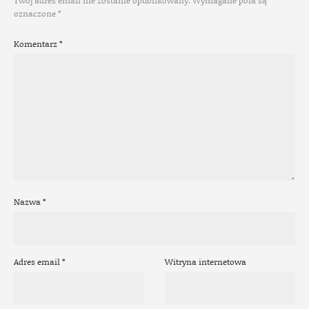
Twój adres email nie zostanie opublikowany.
Wymagane pola są
oznaczone
*
Komentarz
*
Nazwa
*
Adres email
*
Witryna internetowa