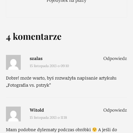
Pojedynek na plaży
4 komentarze
szalas
Odpowiedz
15 listopada 2013 o 09:10
Dobre! może warto, byś rozważyła napisanie artykułu
„Fotografia vs. pstryk”
Witold
Odpowiedz
15 listopada 2013 o 11:18
Mam podobne dylematy podczas obróbki
A jeśli do