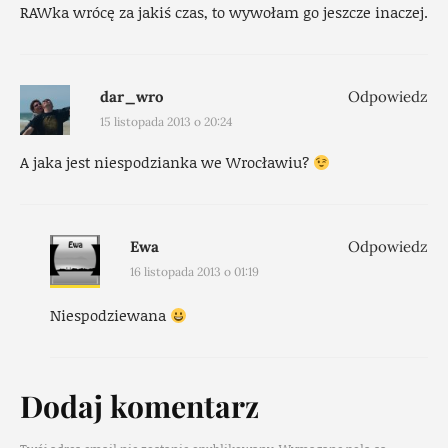
RAWka wrócę za jakiś czas, to wywołam go jeszcze inaczej.
dar_wro
Odpowiedz
15 listopada 2013 o 20:24
A jaka jest niespodzianka we Wrocławiu?
Ewa
Odpowiedz
16 listopada 2013 o 01:19
Niespodziewana
Dodaj komentarz