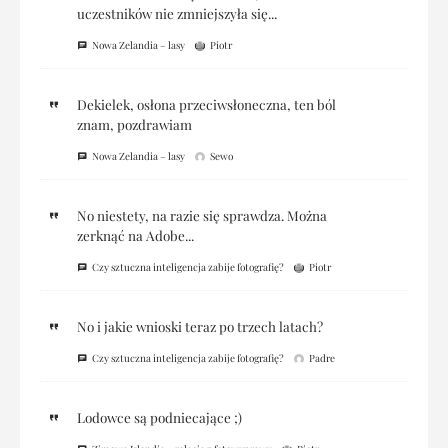
uczestników nie zmniejszyła się...
Nowa Zelandia – lasy
Piotr
Dekielek, osłona przeciwsłoneczna, ten ból
znam, pozdrawiam
Nowa Zelandia – lasy
Sewo
No niestety, na razie się sprawdza. Można
zerknąć na Adobe...
Czy sztuczna inteligencja zabije fotografię?
Piotr
No i jakie wnioski teraz po trzech latach?
Czy sztuczna inteligencja zabije fotografię?
Padre
Lodowce są podniecające ;)