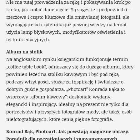
Nie ma tutaj prowadzenia za rękę i pokazywania krok po
kroku, jak zrobić dane ujęcie. Są sugestie i podpowiedzi –
rzeczowe i często kluczowe dla omawianej fotografii, ale
wymagające od czytelnika już pewnej wiedzy na temat
użycia lamp błyskowych, modyfikatorów oświetlenia i
technik edycyjnych.
Album na stolik
Na anglosaskim rynku księgarskim funkcjonuje termin
„coffee table book”, odnoszący się do dużego albumu, który
powinien leżeć na stoliku kawowym i być pod ręką
podczas wizyt gości, służąc za inspirację i świadcząc o
dobrym guście gospodarza. „Photoart” Konrada Bąka to
wzorcowy „album kawowy”: doskonale wydany,
elegancki i inspirujący. Idealny na prezent nie tylko dla
portrecistów i przyszłych fotografów mody, ale także osób
niefotografujących, które cenią piękne fotografie.
Konrad Bąk, Photoart. Jak powstają magiczne obrazy.
Poradnik dla początkujących i zaawansowanych