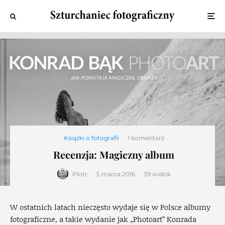
Książki o fotografii
·
1 komentarz
Recenzja: Magiczny album
Piotr
·
3 marca 2016
·
39 widok
W ostatnich latach nieczęsto wydaje się w Polsce albumy
fotograficzne, a takie wydanie jak „Photoart” Konrada