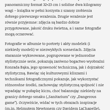
panoramiczny format 32×23 cm i solidne dwa kilogramy
wagi – książka w pełni korzysta z szansy zrobienia
dobrego pierwszego wrażenia. Drugie wrażenie jest
równie przyjemne: zdjęcia są bardzo dobrze
przygotowane, jakość druku świetna, a i same fotografie
mogą oczarować.
Fotografie w albumie to portrety i akty modelek (i
niekiedy modeli) w niezwykłych sceneriach. Zdjęcia
starannie wykreowane, pogrupowane w jednorodne
stylistycznie serie, pokazują zarówno bogactwo wyobraźni
Konrada Bąka, jego sprawność techniczną, jak i dojrzałość
stylistyczną. Bawiąc się kulturowymi kliszami i
technikami fotograficznymi pokazuje, jak wykorzystać
różnorodne środki, zachowując stylistyczną spójność i nie
wpadając w pułapkę kiczu, choć balansując niekiedy na
granicy dobrego smaku („Sanitarium” czy „Dangerous
game”). Oczywiście, widać w tych obrazach inspiracje
(m.in. Helmutem Newtonem czy Davidem LaChapelle),