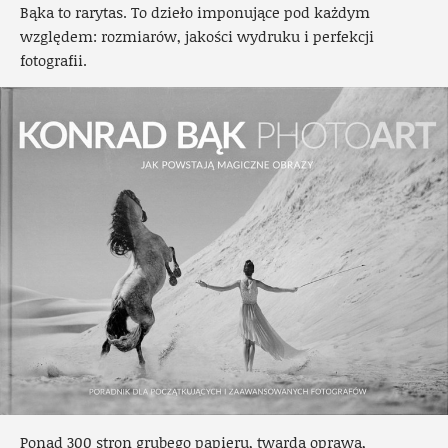
Bąka to rarytas. To dzieło imponujące pod każdym
względem: rozmiarów, jakości wydruku i perfekcji
fotografii.
Ponad 300 stron grubego papieru, twarda oprawa,