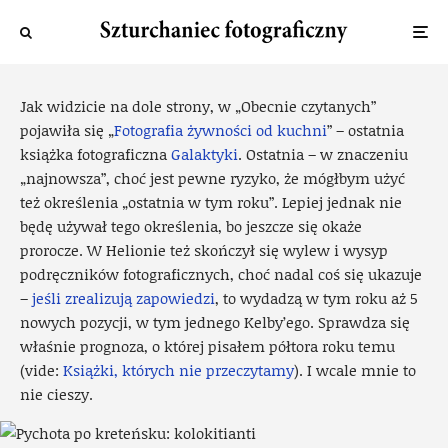
Co się stało z książkami fotograficznymi?
Piotr
·
22 marca 2014
·
3 widok
Jak widzicie na dole strony, w „Obecnie czytanych”
pojawiła się „
Fotografia żywności od kuchni
” – ostatnia
książka fotograficzna
Galaktyki
. Ostatnia – w znaczeniu
„najnowsza”, choć jest pewne ryzyko, że mógłbym użyć
też określenia „ostatnia w tym roku”. Lepiej jednak nie
będę używał tego określenia, bo jeszcze się okaże
prorocze. W Helionie też skończył się wylew i wysyp
podręczników fotograficznych, choć nadal coś się ukazuje
–
jeśli zrealizują zapowiedzi
, to wydadzą w tym roku aż 5
nowych pozycji, w tym jednego Kelby’ego. Sprawdza się
właśnie prognoza, o której pisałem półtora roku temu
(vide:
Książki, których nie przeczytamy
). I wcale mnie to
nie cieszy.