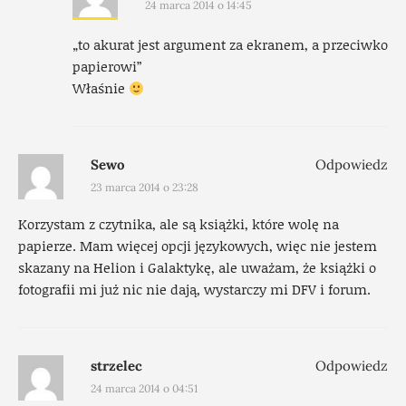
24 marca 2014 o 14:45
„to akurat jest argument za ekranem, a przeciwko
papierowi”
Właśnie
Sewo
Odpowiedz
23 marca 2014 o 23:28
Korzystam z czytnika, ale są książki, które wolę na
papierze. Mam więcej opcji językowych, więc nie jestem
skazany na Helion i Galaktykę, ale uważam, że książki o
fotografii mi już nic nie dają, wystarczy mi DFV i forum.
strzelec
Odpowiedz
24 marca 2014 o 04:51