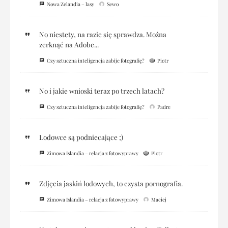
Nowa Zelandia – lasy
Sewo
No niestety, na razie się sprawdza. Można
zerknąć na Adobe...
Czy sztuczna inteligencja zabije fotografię?
Piotr
No i jakie wnioski teraz po trzech latach?
Czy sztuczna inteligencja zabije fotografię?
Padre
Lodowce są podniecające ;)
Zimowa Islandia – relacja z fotowyprawy
Piotr
Zdjęcia jaskiń lodowych, to czysta pornografia.
Zimowa Islandia – relacja z fotowyprawy
Maciej