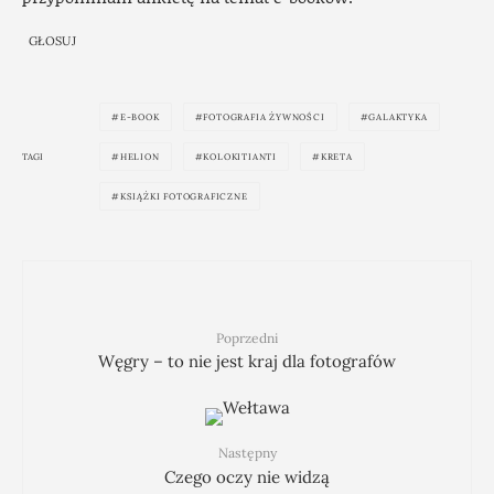
GŁOSUJ
E-BOOK
FOTOGRAFIA ŻYWNOŚCI
GALAKTYKA
TAGI
HELION
KOLOKITIANTI
KRETA
KSIĄŻKI FOTOGRAFICZNE
Poprzedni
Węgry – to nie jest kraj dla fotografów
Następny
Czego oczy nie widzą