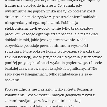
trudno nie dołożyć do interesu. Co jednak, gdy
wyeliminuje się papier? Znika nie tylko potężny koszt
drukarni, ale także ryzyko z „przestrzeleniem” nakładu i
niesprzedanymi egzemplarzami. Publikacja
elektroniczna, czyli e-book, to nie tylko brak kosztów
produkcji każdego egzemplarza z osobna, ale też nakład
dokładnie taki, jakie jest zapotrzebowanie. Nadal
oczywiście pozostaje pewne minimum wysokości
sprzedaży, które pokryje koszty wytworzenia książki (lub
zakupu licencji), ale w przypadku e-wydania jest znacznie
poniżej progu opłacalności wydania papierowego. Chcecie
bardziej zaawansowanych książek fotograficznych? Nie
szukajcie w księgarniach, tylko rozglądajcie się za e-
bookami.
Powyżej zdjęcie nie z książki, tylko z Krety. Poznajcie
kolokitianti – coś w rodzaju małych gołąbków z ryżu z
ziołami zawijanego w kwiaty cukinii. Poniżej
przypominam ankietę na temat e-booków.