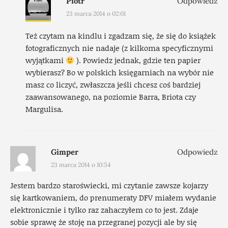
Piotr
Odpowiedz
23 marca 2014 o 02:01
Też czytam na kindlu i zgadzam się, że się do książek
fotograficznych nie nadaje (z kilkoma specyficznymi
wyjątkami
). Powiedz jednak, gdzie ten papier
wybierasz? Bo w polskich księgarniach na wybór nie
masz co liczyć, zwłaszcza jeśli chcesz coś bardziej
zaawansowanego, na poziomie Barra, Briota czy
Margulisa.
Gimper
Odpowiedz
23 marca 2014 o 10:54
Jestem bardzo staroświecki, mi czytanie zawsze kojarzy
się kartkowaniem, do prenumeraty DFV miałem wydanie
elektronicznie i tylko raz zahaczyłem co to jest. Zdaje
sobie sprawę że stoję na przegranej pozycji ale by się