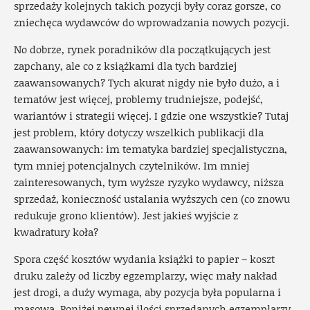
sprzedaży kolejnych takich pozycji były coraz gorsze, co
zniechęca wydawców do wprowadzania nowych pozycji.
No dobrze, rynek poradników dla początkujących jest
zapchany, ale co z książkami dla tych bardziej
zaawansowanych? Tych akurat nigdy nie było dużo, a i
tematów jest więcej, problemy trudniejsze, podejść,
wariantów i strategii więcej. I gdzie one wszystkie? Tutaj
jest problem, który dotyczy wszelkich publikacji dla
zaawansowanych: im tematyka bardziej specjalistyczna,
tym mniej potencjalnych czytelników. Im mniej
zainteresowanych, tym wyższe ryzyko wydawcy, niższa
sprzedaż, konieczność ustalania wyższych cen (co znowu
redukuje grono klientów). Jest jakieś wyjście z
kwadratury koła?
Spora część kosztów wydania książki to papier – koszt
druku zależy od liczby egzemplarzy, więc mały nakład
jest drogi, a duży wymaga, aby pozycja była popularna i
masowa. Poniżej pewnej ilości sprzedanych egzemplarzy